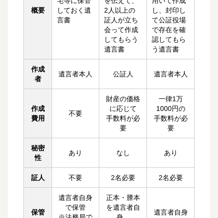
宅等に保管
を伝えて、
用いて作成
概要
しておく遺
2人以上の
し、封印し
言書
証人が立ち
て公証役場
会って作成
で存在を確
してもらう
認してもら
遺言書
う遺言書
作成
遺言者本人
公証人
遺言者本人
者
財産の価格
一律1万
作成
に応じて
1000円の
不要
費用
手数料が必
手数料が必
要
要
秘密
あり
なし
あり
性
証人
不要
2名必要
2名必要
遺言者自身
正本・謄本
で保管
を遺言者自
保管
遺言者自身
※法務局で
身、