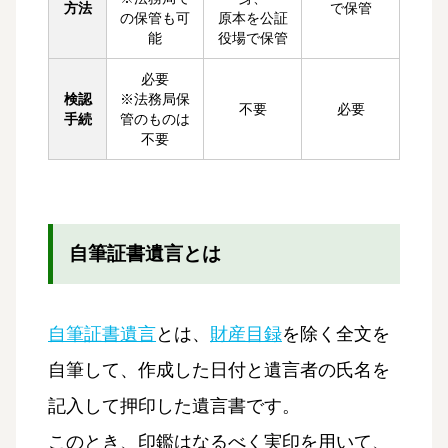
方法
で保管
の保管も可
原本を公証
能
役場で保管
必要
検認
※法務局保
不要
必要
手続
管のものは
不要
自筆証書遺言とは
自筆証書遺言
とは、
財産目録
を除く全文を
自筆して、作成した日付と遺言者の氏名を
記入して押印した遺言書です。
このとき、印鑑はなるべく実印を用いて、