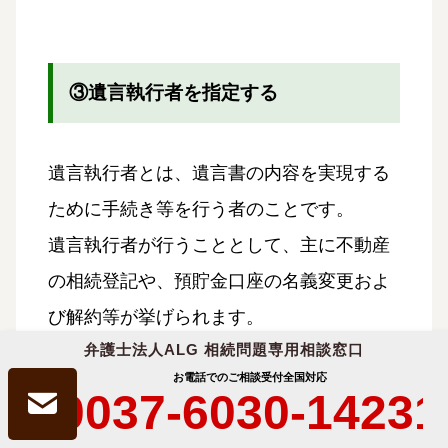
③遺言執行者を指定する
遺言執行者とは、遺言書の内容を実現する
ために手続き等を行う者のことです。
遺言執行者が行うこととして、主に不動産
の相続登記や、預貯金口座の名義変更およ
び解約等が挙げられます。
弁護士法人ALG 相続問題専用相談窓口
相続人が多い場合等では、全員で集まるな
お電話でのご相談受付
全国対応
0037-6030-14231
どして相続手続きを進めるよりも、遺言執