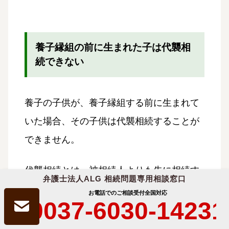
養子縁組の前に生まれた子は代襲相
続できない
養子の子供が、養子縁組する前に生まれて
いた場合、その子供は代襲相続することが
できません。
代襲相続とは、被相続人よりも先に相続す
弁護士法人ALG 相続問題専用相談窓口
る予定だった者が亡くなったときに、相続
お電話でのご相談受付
全国対応
0037-6030-14231
する予定だった者の子が相続権を受け継ぐ
ことです。