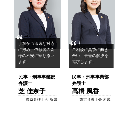
丁寧かつ迅速な対応
に努め、
依頼者の皆
ご相談に真摯に向き
様の不安に寄り添い
合い、
最善の解決を
ます。
追求します。
民事・刑事事業部
民事・刑事事業部
弁護士
弁護士
芝 佳奈子
髙橋 風香
東京弁護士会 所属
東京弁護士会 所属