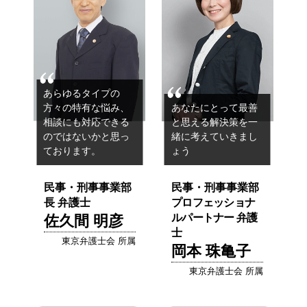
あらゆるタイプの
方々の特有な悩み、
あなたにとって最善
相談にも対応できる
と思える
解決策を一
のではないかと
思っ
緒に考えていきまし
ております。
ょう
民事・刑事事業部
民事・刑事事業部
長 弁護士
プロフェッショナ
ルパートナー 弁護
佐久間 明彦
士
東京弁護士会 所属
岡本 珠亀子
東京弁護士会 所属