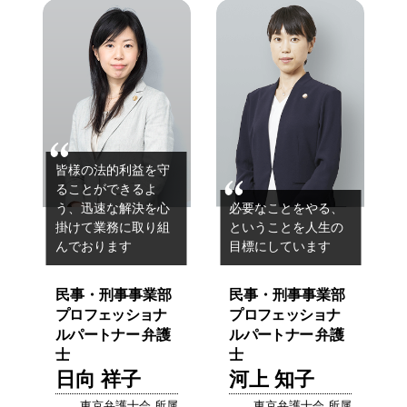
皆様の法的利益を守
ることができるよ
う、
迅速な解決を心
必要なことをやる、
掛けて業務に取り組
ということを
人生の
んでおります
目標にしています
民事・刑事事業部
民事・刑事事業部
プロフェッショナ
プロフェッショナ
ルパートナー 弁護
ルパートナー 弁護
士
士
日向 祥子
河上 知子
東京弁護士会 所属
東京弁護士会 所属