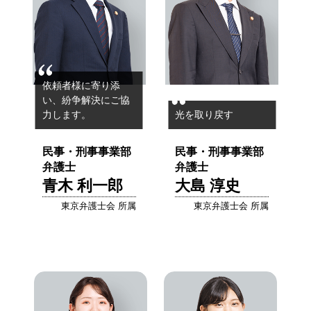
依頼者様に寄り添
い、
紛争解決にご協
力します。
光を取り戻す
民事・刑事事業部
民事・刑事事業部
弁護士
弁護士
青木 利一郎
大島 淳史
東京弁護士会 所属
東京弁護士会 所属