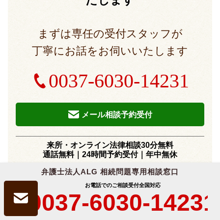
まずは専任の受付スタッフが
丁寧にお話をお伺いいたします
0037-6030-14231
メール相談予約受付
来所・オンライン法律相談30分無料
通話無料｜24時間予約受付｜
年中無休
※法律相談は、受付予約後となりますので、直接弁護士にはお繋ぎでき
弁護士法人ALG 相続問題専用相談窓口
ません。
お電話でのご相談受付
全国対応
※国際案件の相談に関しましては別途
こちら
をご覧ください。
0037-6030-14231
※事案により無料法律相談に対応できない場合がございます。