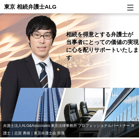
東京 相続弁護士ALG
相続を得意とする弁護士が
当事者にとっての価値の実現
に
心を配り
サポートいたしま
す
弁護士法人ALG&Associates 東京法律事務所 プロフェッショナルパートナー 弁
護士｜志賀 勇雄｜東京弁護士会 所属