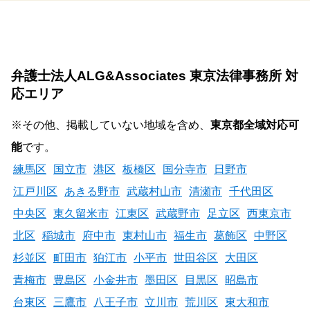
弁護士法人ALG&Associates 東京法律事務所 対
応エリア
※その他、掲載していない地域を含め、
東京都全域対応可
能
です。
練馬区
国立市
港区
板橋区
国分寺市
日野市
江戸川区
あきる野市
武蔵村山市
清瀬市
千代田区
中央区
東久留米市
江東区
武蔵野市
足立区
西東京市
北区
稲城市
府中市
東村山市
福生市
葛飾区
中野区
杉並区
町田市
狛江市
小平市
世田谷区
大田区
青梅市
豊島区
小金井市
墨田区
目黒区
昭島市
台東区
三鷹市
八王子市
立川市
荒川区
東大和市