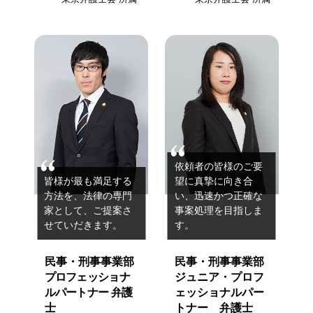
依頼者の皆様のご要
皆様が最も満足する
望に真摯に向き合
方法を、
法律の専門
い、
迅速かつ正確な
家として、ご提案さ
事案処理を目指しま
せていだきます。
す。
民事・刑事事業部
民事・刑事事業部
プロフェッショナ
ジュニア・プロフ
ルパートナー 弁護
ェッショナルパー
士
トナー 弁護士