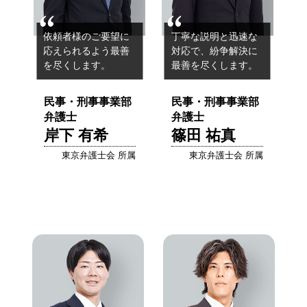
依頼者様のご要望に
丁寧な説明と迅速な
応えられるよう
最善
対応で、
紛争解決に
を尽くします。
最善を尽くします。
民事・刑事事業部
民事・刑事事業部
弁護士
弁護士
岸下 有希
篠田 祐真
東京弁護士会 所属
東京弁護士会 所属