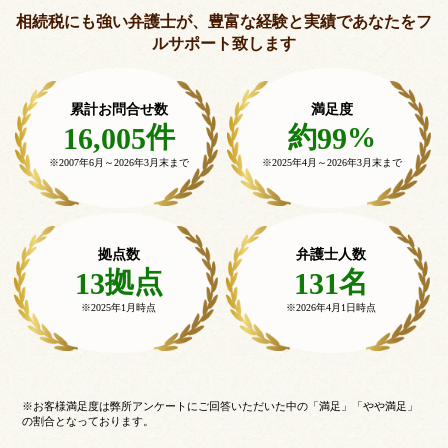
相続税にも強い弁護士が、豊富な経験と実績で
あなたをフ
ルサポート致します
累計お問合せ数
満足度
件
約
%
16,005
99
※2007年6月～
2026年3月末まで
※2025年4月～
2026年3月末まで
拠点数
弁護士人数
拠点
名
13
131
※2025年1月時点
※2026年4月1日時点
※お客様満足度は弊所アンケートにご回答いただいた中の「満足」「やや満足」
の割合となっております。