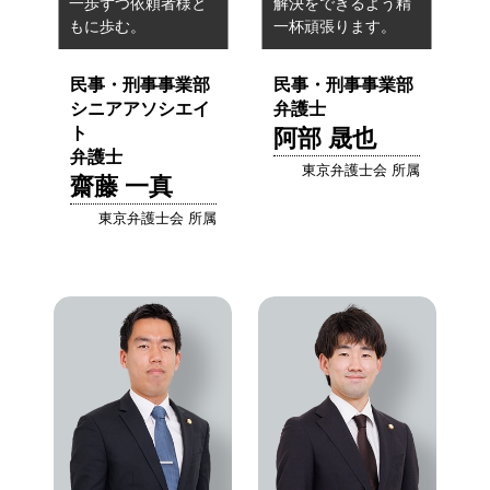
一歩ずつ
依頼者様と
解決をできるよう精
もに歩む。
一杯頑張ります。
民事・刑事事業部
民事・刑事事業部
シニアアソシエイ
弁護士
ト
阿部 晟也
弁護士
東京弁護士会 所属
齋藤 一真
東京弁護士会 所属