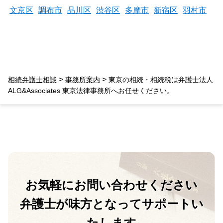
文京区
調布市
品川区
渋谷区
多摩市
新宿区
羽村市
>
>
相続弁護士相談
事務所案内
東京の相続・相続税は弁護士法人
ALG&Associates 東京法律事務所へお任せください。
お気軽に
お問い合わせください
弁護士が味方となって
サポートい
たします