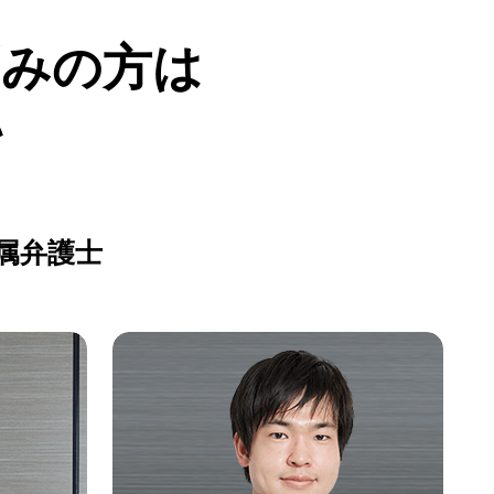
悩みの方は
い
属弁護士