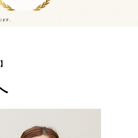
ります。
】
へ