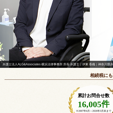
弁護士法人ALG&Associates 横浜法律事務所 所長 弁護士｜伊東 香織｜神奈川県
相続税にも
累計お問合せ数
件
16,005
※2007年6月～
2026年3月末まで