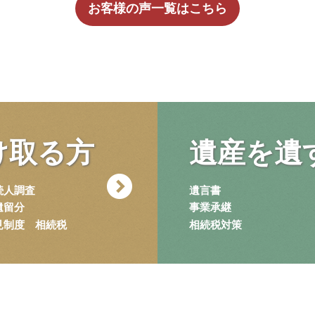
お客様の声一覧はこちら
け取る方
遺産を
遺
続人調査
遺言書
遺留分
事業承継
見制度
相続税
相続税対策