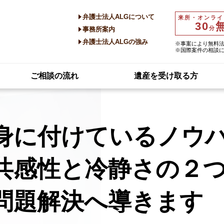
弁護士法人ALGについて
来所・オンライ
30
分
事務所案内
弁護士法人ALGの強み
※事案により無料
※国際案件の相談
ご相談の流れ
遺産を受け取る方
身に付けているノウ
共感性と冷静さの２
問題解決へ導きます