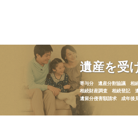
遺産を
受
寄与分
遺産分割協議
相
相続財産調査
相続登記
遺留分侵害額請求
成年後