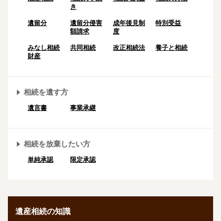
き
遺留分
遺留分侵害
成年後⾒制
特別受益
額請求
度
みなし相続
共同相続
改正相続法
養子と相続
財産
相続を遺す方
遺言書
事業承継
相続を放棄したい方
単純承認
限定承認
遺産相続の知識