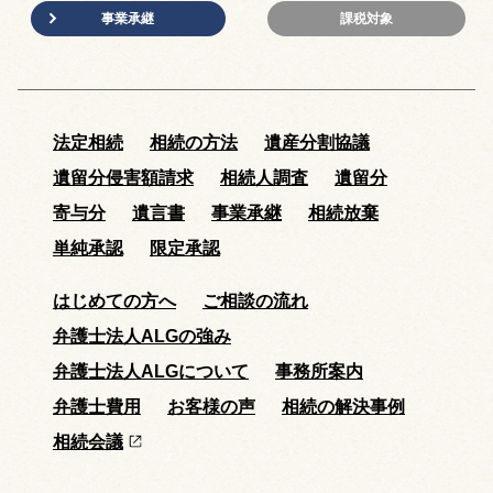
事業承継
課税対象
法定相続
相続の方法
遺産分割協議
遺留分侵害額請求
相続人調査
遺留分
寄与分
遺言書
事業承継
相続放棄
単純承認
限定承認
はじめての方へ
ご相談の流れ
弁護士法人ALGの強み
弁護士法人ALGについて
事務所案内
弁護士費用
お客様の声
相続の解決事例
相続会議