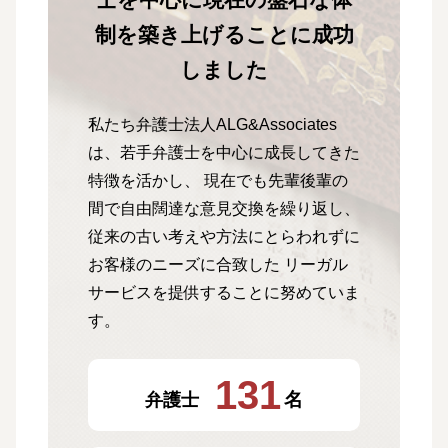
制を築き上げることに成功
しました
私たち弁護士法人ALG&Associates
は、
若手弁護士を中心に成長してきた
特徴を活かし、
現在でも先輩後輩の
間で自由闊達な意見交換を繰り返し、
従来の古い考えや方法にとらわれずに
お客様のニーズに合致した
リーガル
サービスを提供することに努めていま
す。
131
名
弁護士