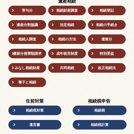
遺産相続
寄与分
相続財産調査
相続登記
遺産分割協議
法定相続
相続の⼿続き
相続人調査
相続の方法
遺留分
遺留分侵害額請求
成年後⾒制度
特別受益
みなし相続財産
共同相続
改正相続法
養子と相続
生前対策
相続税申告
相続税対策
相続税
遺言書
相続税計算