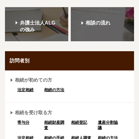
弁護士法人ALG
相談の流れ
の強み
訪問者別
相続が初めての方
法定相続
相続の方法
相続を受け取る方
寄与分
相続財産調
相続登記
遺産分割協
査
議
法定相続
相続の⼿続
相続人調査
相続の方法