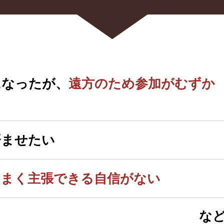
になったが、
遠方のため参加がむずか
済ませたい
うまく主張できる自信がない
な