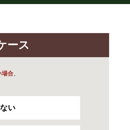
ケース
い場合
、
らない