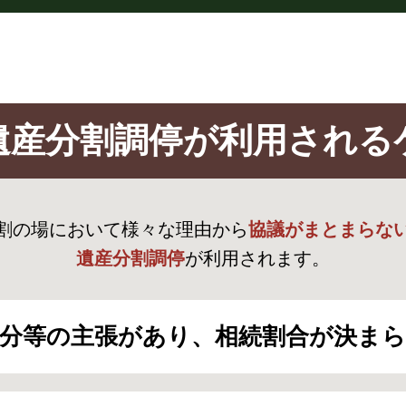
遺産分割調停が
利用される
割の場において様々な理由から
協議がまとまらな
遺産分割調停
が利用されます。
分等の主張があり、相続割合が決ま