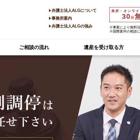
弁護士法人ALGについて
来所・オンライ
30
分
事務所案内
弁護士法人ALGの強み
※事案により無料
※国際案件の相談
ご相談の流れ
遺産を受け取る方