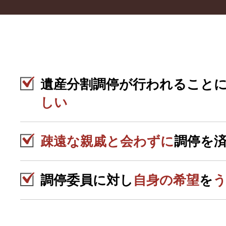
遺産分割調停が行われること
しい
疎遠な親戚と会わずに
調停を
調停委員に対し
自身の希望
を