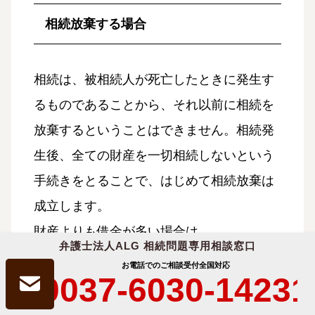
相続放棄する場合
相続は、被相続人が死亡したときに発生す
るものであることから、それ以前に相続を
放棄するということはできません。相続発
生後、全ての財産を一切相続しないという
手続きをとることで、はじめて相続放棄は
成立します。
財産よりも借金が多い場合は、
弁護士法人ALG 相続問題専用相談窓口
相続人が被相続人の死亡を知った日から3ヶ
お電話でのご相談受付
全国対応
0037-6030-14231
月以内
に家庭裁判所に｢相続放棄申述書｣を提出す