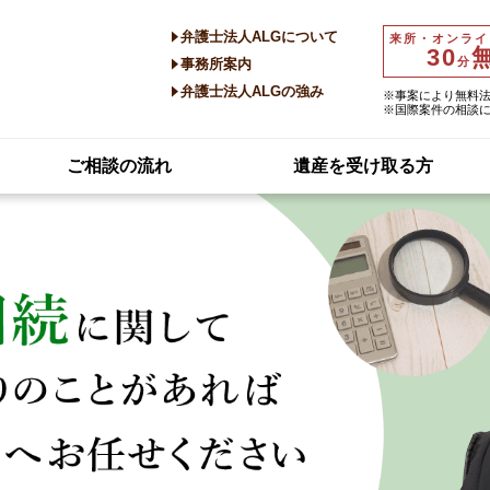
弁護士法人ALGについて
来所・オンライ
30
分
事務所案内
弁護士法人ALGの強み
※事案により無料
※国際案件の相談
ご相談の流れ
遺産を受け取る方