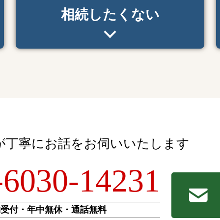
相続したくない
が
丁寧にお話をお伺いいたします
-6030-14231
約受付
・年中無休
・通話無料