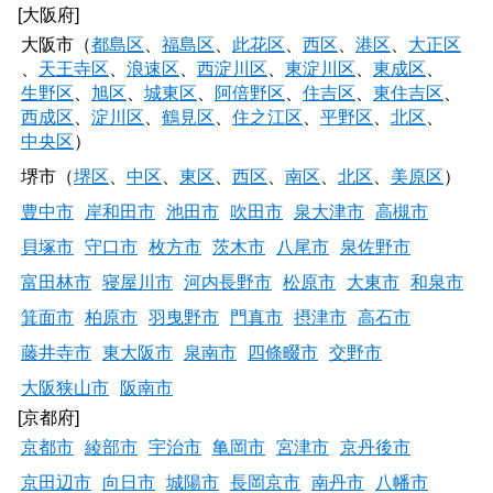
[大阪府]
大阪市（
都島区
、
福島区
、
此花区
、
西区
、
港区
、
大正区
、
天王寺区
、
浪速区
、
西淀川区
、
東淀川区
、
東成区
、
生野区
、
旭区
、
城東区
、
阿倍野区
、
住吉区
、
東住吉区
、
西成区
、
淀川区
、
鶴見区
、
住之江区
、
平野区
、
北区
、
中央区
）
堺市（
堺区
、
中区
、
東区
、
西区
、
南区
、
北区
、
美原区
）
豊中市
岸和田市
池田市
吹田市
泉大津市
高槻市
貝塚市
守口市
枚方市
茨木市
八尾市
泉佐野市
富田林市
寝屋川市
河内長野市
松原市
大東市
和泉市
箕面市
柏原市
羽曳野市
門真市
摂津市
高石市
藤井寺市
東大阪市
泉南市
四條畷市
交野市
大阪狭山市
阪南市
[京都府]
京都市
綾部市
宇治市
亀岡市
宮津市
京丹後市
京田辺市
向日市
城陽市
長岡京市
南丹市
八幡市