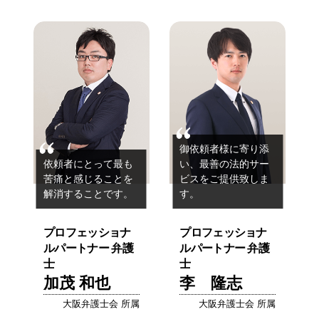
御依頼者様に寄り添
依頼者にとって最も
い、
最善の法的サー
苦痛と感じることを
ビスを
ご提供致しま
解消することです。
す。
プロフェッショナ
プロフェッショナ
ルパートナー 弁護
ルパートナー 弁護
士
士
加茂 和也
李 隆志
大阪弁護士会 所属
大阪弁護士会 所属