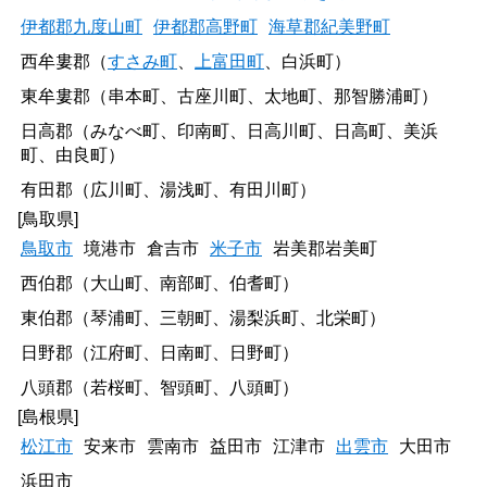
伊都郡九度山町
伊都郡高野町
海草郡紀美野町
西牟婁郡（
すさみ町
、
上富田町
、白浜町）
東牟婁郡（串本町、古座川町、太地町、那智勝浦町）
日高郡（みなべ町、印南町、日高川町、日高町、美浜
町、由良町）
有田郡（広川町、湯浅町、有田川町）
[鳥取県]
鳥取市
境港市
倉吉市
米子市
岩美郡岩美町
西伯郡（大山町、南部町、伯耆町）
東伯郡（琴浦町、三朝町、湯梨浜町、北栄町）
日野郡（江府町、日南町、日野町）
八頭郡（若桜町、智頭町、八頭町）
[島根県]
松江市
安来市
雲南市
益田市
江津市
出雲市
大田市
浜田市