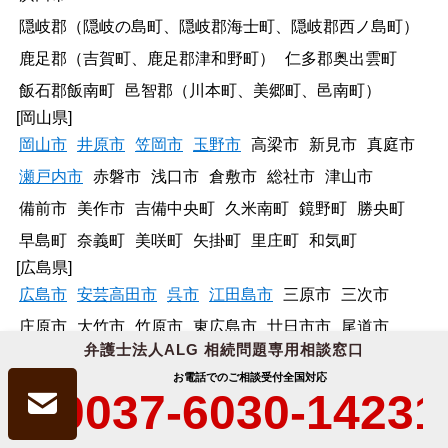
隠岐郡（隠岐の島町、隠岐郡海士町、隠岐郡西ノ島町）
鹿足郡（吉賀町、鹿足郡津和野町）
仁多郡奥出雲町
飯石郡飯南町
邑智郡（川本町、美郷町、邑南町）
[岡山県]
岡山市
井原市
笠岡市
玉野市
高梁市
新見市
真庭市
瀬戸内市
赤磐市
浅口市
倉敷市
総社市
津山市
備前市
美作市
吉備中央町
久米南町
鏡野町
勝央町
早島町
奈義町
美咲町
矢掛町
里庄町
和気町
[広島県]
広島市
安芸高田市
呉市
江田島市
三原市
三次市
庄原市
大竹市
竹原市
東広島市
廿日市市
尾道市
弁護士法人ALG 相続問題専用相談窓口
府中市
福山市
安芸太田町
海田町
熊野町
坂町
お電話でのご相談受付
全国対応
神石高原町
世羅町
大崎上島町
府中町
北広島町
0037-6030-14231
[山口県]
山口市
宇部市
下関市
下松市
岩国市
光市