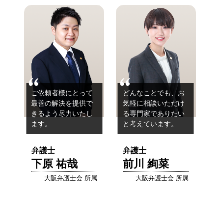
ご依頼者様にとって
どんなことでも、お
最善の解決を提供で
気軽に相談いただけ
きるよう
尽力いたし
る
専門家でありたい
ます。
と考えています。
弁護士
弁護士
下原 祐哉
前川 絢菜
大阪弁護士会 所属
大阪弁護士会 所属