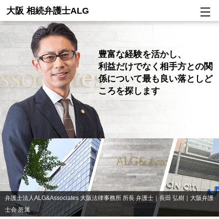
大阪 相続弁護士ALG
豊富な経験を活かし、
利益だけでなく相手方との関
係について
最も良い落としど
ころを探します
弁護士法人ALG&Associates 大阪法律事務所 所長 弁護士｜長田 弘樹｜大阪弁護
士会 所属