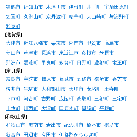
舞鶴市
福知山市
木津川市
伊根町
井手町
宇治田原町
笠置町
久御山町
京丹波町
精華町
大山崎町
与謝野町
和束町
[滋賀県]
大津市
近江八幡市
栗東市
湖南市
甲賀市
高島市
守山市
草津市
長浜市
東近江市
彦根市
米原市
野洲市
愛荘町
甲良町
多賀町
日野町
豊郷町
竜王町
[奈良県]
奈良市
宇陀市
橿原市
葛城市
五條市
御所市
香芝市
桜井市
生駒市
大和郡山市
天理市
安堵町
王寺町
下市町
河合町
吉野町
広陵町
高取町
三郷町
三宅町
上牧町
川西町
大淀町
田原本町
斑鳩町
平群町
[和歌山県]
和歌山市
海南市
岩出市
紀の川市
橋本市
御坊市
新宮市
田辺市
有田市
伊都郡かつらぎ町