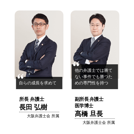
他の弁護士では勝て
ない事件でも
勝つた
自らの成長を求めて
めの専門性を持つ
所長 弁護士
副所長
弁護士
医学博士
長田 弘樹
髙橋 旦長
大阪弁護士会 所属
大阪弁護士会 所属