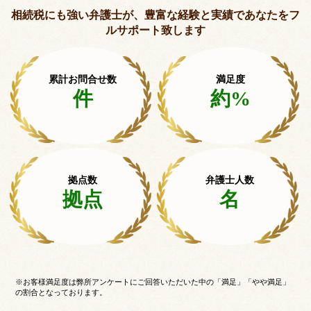
相続税にも強い弁護士が、豊富な経験と実績で
あなたをフ
ルサポート致します
累計お問合せ数
満足度
件
約
%
拠点数
弁護士人数
拠点
名
※お客様満足度は弊所アンケートにご回答いただいた中の「満足」「やや満足」
の割合となっております。