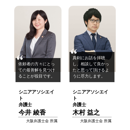
真剣にお話を拝聴
依頼者の方々にとっ
し、
相談して良かっ
ての
最善解を見つけ
たと思って
頂けるよ
ることが役目です。
うに尽力します。
シニアアソシエイ
シニアアソシエイ
ト
ト
弁護士
弁護士
今井 綾香
木村 益之
大阪弁護士会 所属
大阪弁護士会 所属