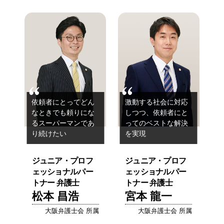
依頼者にとってどん
激動する社会に対応
なときでも
頼りにな
しつつ、
依頼者にと
るスーパーマンであ
ってのベストな解決
り続けたい
を実現
ジュニア・プロフ
ジュニア・プロフ
ェッショナルパー
ェッショナルパー
トナー 弁護士
トナー 弁護士
松本 昌浩
宮本 龍一
大阪弁護士会 所属
大阪弁護士会 所属