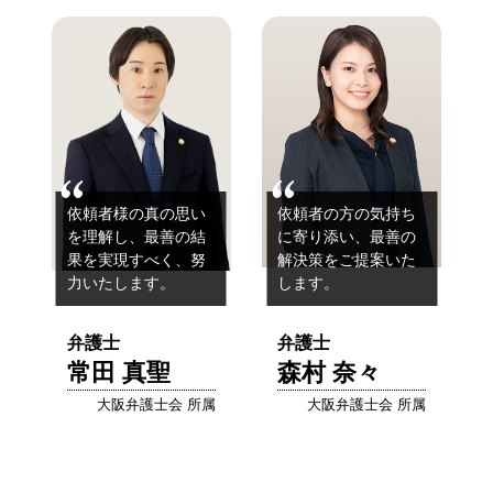
依頼者様の真の思い
依頼者の方の気持ち
を理解し、
最善の結
に寄り添い、
最善の
果を実現すべく、努
解決策をご提案いた
力いたします。
します。
弁護士
弁護士
常田 真聖
森村 奈々
大阪弁護士会 所属
大阪弁護士会 所属