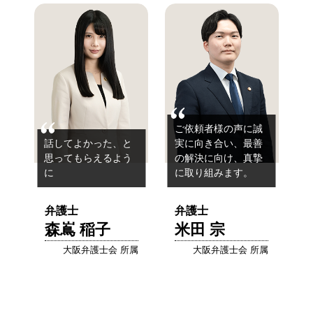
ご依頼者様の声に誠
話してよかった、と
実に向き合い、最善
思ってもらえるよう
の解決に向け、真摯
に
に取り組みます。
弁護士
弁護士
森嶌 稲子
米田 宗
大阪弁護士会 所属
大阪弁護士会 所属