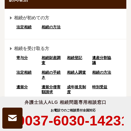
相続が初めての方
法定相続
相続の方法
相続を受け取る方
寄与分
相続財産調
相続登記
遺産分割協
査
議
法定相続
相続の⼿続
相続人調査
相続の方法
き
遺留分
遺留分侵害
成年後⾒制
特別受益
額請求
度
みなし相続
共同相続
改正相続法
養子と相続
弁護士法人ALG 相続問題専用相談窓口
財産
お電話でのご相談受付
全国対応
0037-6030-14231
相続を遺す方