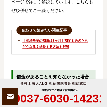
ページで詳しく解説しています。こちらも
ぜひ併せてご一読ください。
合わせて読みたい関連記事
【相続放棄の期限は3ヶ月】期間を過ぎたら
どうなる？延長する方法も解説
借金があることを知らなかった場合
は、期限後でも相続放棄できる？
弁護士法人ALG 相続問題専用相談窓口
お電話でのご相談受付
全国対応
0037-6030-14231
相続放棄の期限である3ヶ月が過ぎてしまっ