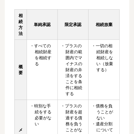
相
続
単純承認
限定承認
相続放棄
方
法
・すべての
・プラスの
・一切の相
相続財産
財産の範
続財産を
を相続す
囲内でマ
相続しな
る
イナスの
い（放棄
概
財産の弁
する）
要
済をする
ことを条
件に相続
する
・特別な手
・プラスの
・債務を負
続をする
財産を超
うことが
必要がな
過する債
ない
い
務を負う
・遺産分割
メ
ことがな
について