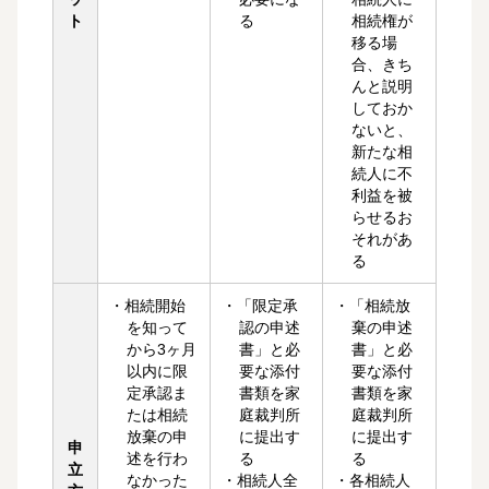
ト
る
相続権が
移る場
合、きち
んと説明
しておか
ないと、
新たな相
続人に不
利益を被
らせるお
それがあ
る
・相続開始
・「限定承
・「相続放
を知って
認の申述
棄の申述
から3ヶ月
書」と必
書」と必
以内に限
要な添付
要な添付
定承認ま
書類を家
書類を家
たは相続
庭裁判所
庭裁判所
放棄の申
に提出す
に提出す
申
述を行わ
る
る
立
なかった
・相続人全
・各相続人