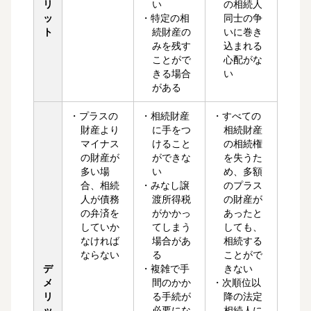
リ
い
の相続人
ッ
・特定の相
同士の争
ト
続財産の
いに巻き
みを残す
込まれる
ことがで
心配がな
きる場合
い
がある
・プラスの
・相続財産
・すべての
財産より
に手をつ
相続財産
マイナス
けること
の相続権
の財産が
ができな
を失うた
多い場
い
め、多額
合、相続
・みなし譲
のプラス
人が債務
渡所得税
の財産が
の弁済を
がかかっ
あったと
していか
てしまう
しても、
なければ
場合があ
相続する
ならない
る
ことがで
デ
・複雑で手
きない
メ
間のかか
・次順位以
リ
る手続が
降の法定
ッ
必要にな
相続人に