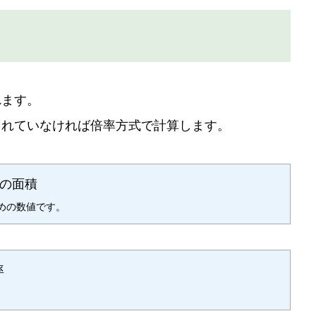
れます。
されていなければ倍率方式で計算します。
地の面積
めの数値です。
率