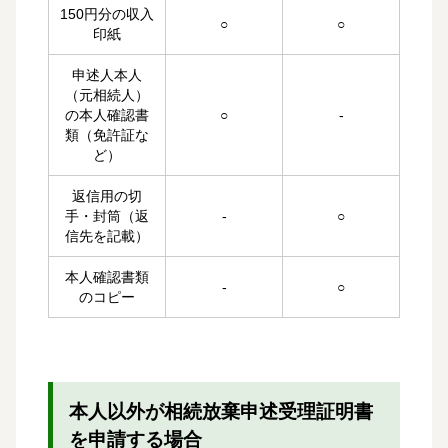
150円分の収入
○
○
印紙
申述人本人
（元相続人）
の本人確認書
○
‐
類（免許証な
ど）
返信用の切
手・封筒（返
‐
○
信先を記載）
本人確認書類
‐
○
のコピー
本人以外が相続放棄申述受理証明書
を申請する場合