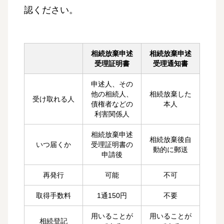
認ください。
相続放棄申述
相続放棄申述
受理証明書
受理通知書
申述人、その
他の相続人、
相続放棄した
受け取れる人
債権者などの
本人
利害関係人
相続放棄申述
相続放棄後自
いつ届くか
受理証明書の
動的に郵送
申請後
再発行
可能
不可
取得手数料
1通150円
不要
用いることが
用いることが
相続登記