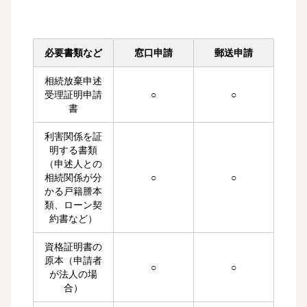
必要書類など
窓口申請
郵送申請
相続放棄申述
受理証明申請
○
○
書
利害関係を証
明する書類
（申述人との
相続関係が分
○
○
かる戸籍謄本
類、ローン契
約書など）
資格証明書の
原本（申請者
○
○
が法人の場
合）