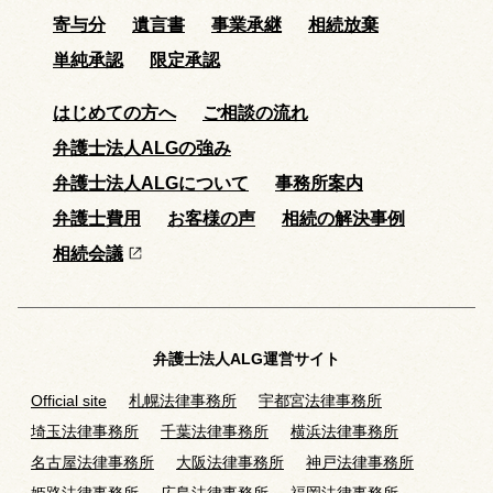
寄与分
遺言書
事業承継
相続放棄
単純承認
限定承認
はじめての方へ
ご相談の流れ
弁護士法人ALGの強み
弁護士法人ALGについて
事務所案内
弁護士費用
お客様の声
相続の解決事例
相続会議
弁護士法人ALG運営サイト
Official site
札幌法律事務所
宇都宮法律事務所
埼玉法律事務所
千葉法律事務所
横浜法律事務所
名古屋法律事務所
大阪法律事務所
神戸法律事務所
姫路法律事務所
広島法律事務所
福岡法律事務所