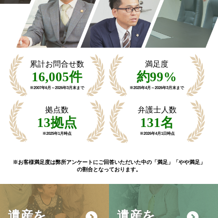
累計お問合せ数
満足度
16,005
件
約
99
%
※2007年6月～
2026年3月末まで
※2025年4月～
2026年3月末まで
拠点数
弁護士人数
13
拠点
131
名
※2025年1月時点
※2026年4月1日時点
※お客様満足度は弊所アンケートにご回答いただいた中の「満足」「やや満足」
の割合となっております。
遺産を
遺産を