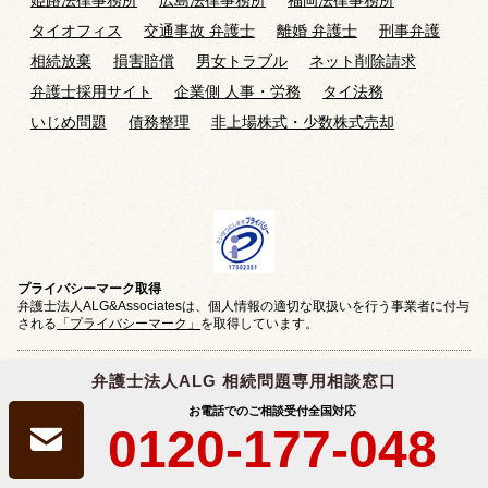
タイオフィス
交通事故 弁護士
離婚 弁護士
刑事弁護
相続放棄
損害賠償
男女トラブル
ネット削除請求
弁護士採用サイト
企業側 人事・労務
タイ法務
いじめ問題
債務整理
非上場株式・少数株式売却
プライバシーマーク取得
弁護士法人ALG&Associatesは、個人情報の適切な取扱いを行う事業者に付与
される
「プライバシーマーク」
を取得しています。
弁護士法人ALG 相続問題専用相談窓口
お電話でのご相談受付
全国対応
0120-177-048
クレジットカード
決済対応
プライバシーポリシー