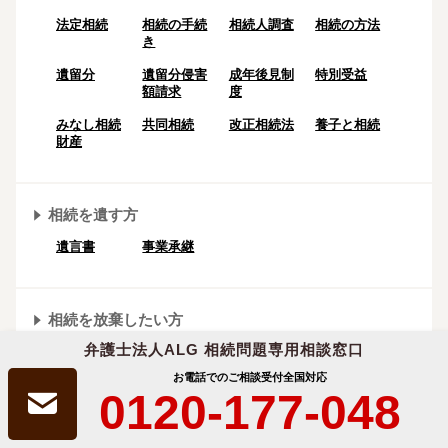
法定相続
相続の⼿続
相続人調査
相続の方法
き
遺留分
遺留分侵害
成年後⾒制
特別受益
額請求
度
みなし相続
共同相続
改正相続法
養子と相続
財産
相続を遺す方
遺言書
事業承継
相続を放棄したい方
弁護士法人ALG 相続問題専用相談窓口
単純承認
限定承認
お電話でのご相談受付
全国対応
0120-177-048