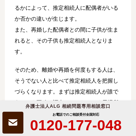
るかによって、推定相続人に配偶者がいる
か否かの違いが生じます。
また、再婚した配偶者との間に子供が生ま
れると、その子供も推定相続人となりま
す。
そのため、離婚や再婚を何度もする人は、
そうでない人と比べて推定相続人を把握し
づらくなります。まずは推定相続人が誰で
あるかを正確に調査して、なるべく居場所
弁護士法人ALG 相続問題専用相談窓口
についても把握することが望ましいでしょ
お電話でのご相談受付
全国対応
0120-177-048
う。