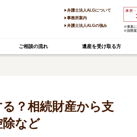
弁護士法人ALGについて
来所
事務所案内
弁護士法人ALGの強み
※事案に
※国際案
ご相談の流れ
遺産を受け取る方
する？相続財産から支
控除など