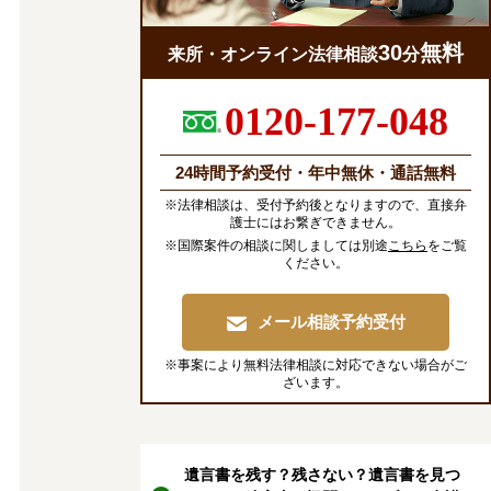
30
無料
来所・オンライン法律相談
分
0120-177-048
24時間予約受付・年中無休・通話無料
※法律相談は、受付予約後となりますので、直接弁
護士にはお繋ぎできません。
※国際案件の相談に関しましては別途
こちら
をご覧
ください。
メール相談予約受付
※事案により無料法律相談に対応できない場合がご
ざいます。
遺言書を残す？残さない？遺言書を見つ