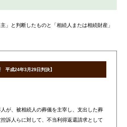
喪主」と判断したものと「相続人または相続財産」
 平成24年3月29日判決】
訴人が、被相続人の葬儀を主宰し、支出した葬
被控訴人らに対して、不当利得返還請求として