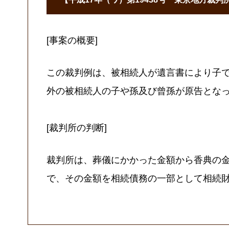
[事案の概要]
この裁判例は、被相続人が遺言書により子
外の被相続人の子や孫及び曾孫が原告とな
[裁判所の判断]
裁判所は、葬儀にかかった金額から香典の金
で、その金額を相続債務の一部として相続