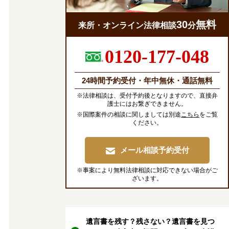
30
無料
来所・オンライン法律相談
分
0120-177-048
24時間予約受付・年中無休・通話無料
※法律相談は、受付予約後となりますので、直接弁
護士にはお繋ぎできません。
※国際案件の相談に関しましては別途
こちら
をご覧
ください。
メール相談予約受付
※事案により無料法律相談に対応できない場合がご
ざいます。
遺言書を残す？残さない？遺言書を見つ