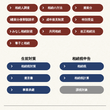
相続人調査
相続の方法
遺留分
遺留分侵害額請求
成年後⾒制度
特別受益
みなし相続財産
共同相続
改正相続法
養子と相続
生前対策
相続税申告
相続税対策
相続税
遺言書
相続税計算
事業承継
課税対象