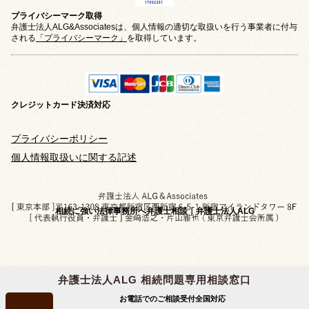
プライバシーマーク取得
弁護士法人ALG&Associatesは、個人情報の適切な取扱いを行う事業者に付与
される
「プライバシーマーク」
を取得しています。
クレジットカード
決済対応
プライバシーポリシー
個人情報取扱いに関する記述
相続に強い法律事務所へ弁護士相談｜弁護士法人ALG
弁護士法人ALG 相続問題専用相談窓口
Copyright © 2019-2026 相続問題のご相談なら
お電話でのご相談受付
全国対応
弁護士法人ALG&Associates
All Rights Reserved.