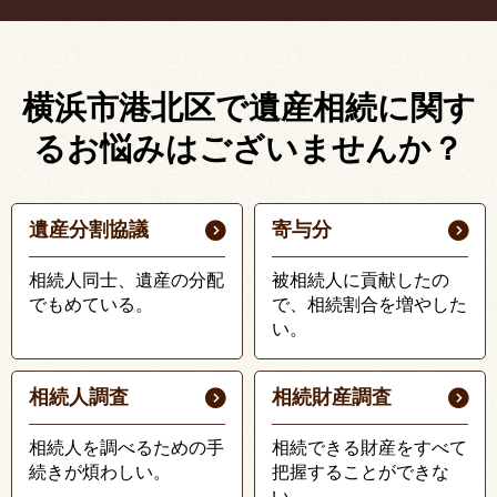
横浜市港北区で遺産相続に関す
る
お悩みはございませんか？
遺産分割協議
寄与分
相続人同士、遺産の分配
被相続人に貢献したの
でもめている。
で、相続割合を増やした
い。
相続人調査
相続財産調査
相続人を調べるための手
相続できる財産をすべて
続きが煩わしい。
把握することができな
い。