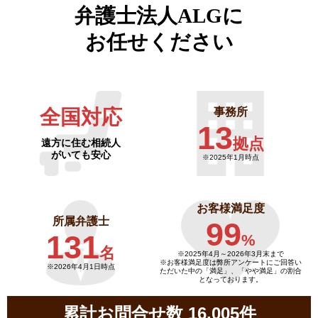
弁護士法人ALGに
お任せください
全国対応
事務所
13
拠点
遠方に住む相続人
がいても安心
※2025年1月時点
お客様満足度
所属弁護士
99
131
%
名
※2025年4月～
2026年3月末まで
※お客様満足度は弊所アンケートにご回答い
※2026年4月1日時点
ただいた中の「満足」、「やや満足」の割合
となっております。
累計お問合せ数 16,005件