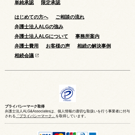
単純承認
限定承認
はじめての方へ
ご相談の流れ
弁護士法人ALGの強み
弁護士法人ALGについて
事務所案内
弁護士費用
お客様の声
相続の解決事例
相続会議
プライバシーマーク取得
弁護士法人ALG&Associatesは、個人情報の適切な取扱いを行う事業者に付与
される
「プライバシーマーク」
を取得しています。