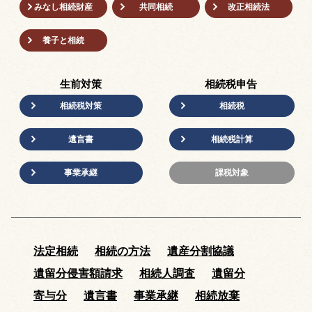
みなし相続財産
共同相続
改正相続法
養子と相続
生前対策
相続税申告
相続税対策
相続税
遺言書
相続税計算
事業承継
課税対象
法定相続
相続の方法
遺産分割協議
遺留分侵害額請求
相続人調査
遺留分
寄与分
遺言書
事業承継
相続放棄