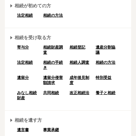
相続が初めての方
法定相続
相続の方法
相続を受け取る方
寄与分
相続財産調
相続登記
遺産分割協
査
議
法定相続
相続の⼿続
相続人調査
相続の方法
き
遺留分
遺留分侵害
成年後⾒制
特別受益
額請求
度
みなし相続
共同相続
改正相続法
養子と相続
財産
相続を遺す方
遺言書
事業承継