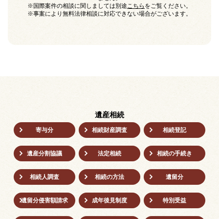
※国際案件の相談に関しましては別途
こちら
をご覧ください。
※事案により無料法律相談に対応できない場合がございます。
遺産相続
寄与分
相続財産調査
相続登記
遺産分割協議
法定相続
相続の⼿続き
相続人調査
相続の方法
遺留分
遺留分侵害額請求
成年後⾒制度
特別受益