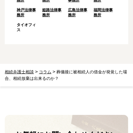
務所
務所
事務所
務所
神戸法律事
姫路法律事
広島法律事
福岡法律事
務所
務所
務所
務所
タイオフィ
ス
>
>
相続弁護士相談
コラム
葬儀後に被相続人の借金が発覚した場
合、相続放棄は出来るのか？