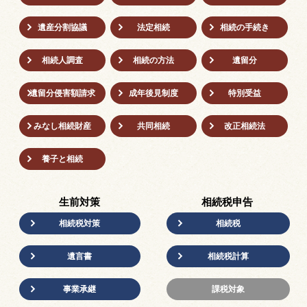
遺産分割協議
法定相続
相続の⼿続き
相続人調査
相続の方法
遺留分
遺留分侵害額請求
成年後⾒制度
特別受益
みなし相続財産
共同相続
改正相続法
養子と相続
生前対策
相続税申告
相続税対策
相続税
遺言書
相続税計算
事業承継
課税対象