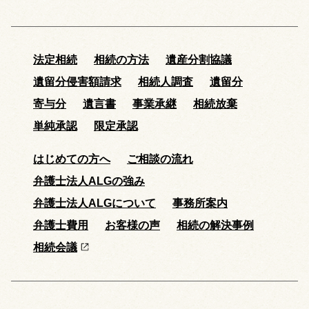
法定相続
相続の方法
遺産分割協議
遺留分侵害額請求
相続人調査
遺留分
寄与分
遺言書
事業承継
相続放棄
単純承認
限定承認
はじめての方へ
ご相談の流れ
弁護士法人ALGの強み
弁護士法人ALGについて
事務所案内
弁護士費用
お客様の声
相続の解決事例
相続会議