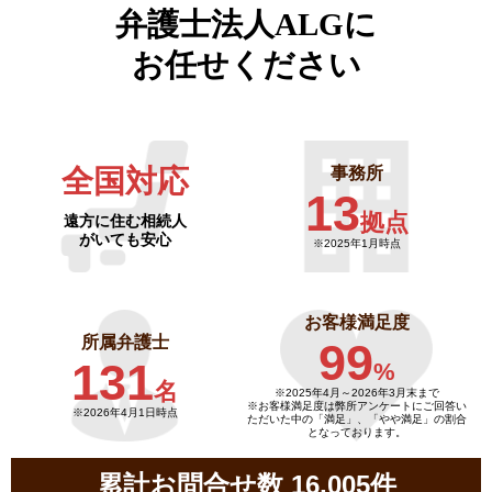
弁護士法人ALGに
お任せください
全国対応
事務所
13
拠点
遠方に住む相続人
がいても安心
※2025年1月時点
お客様満足度
所属弁護士
99
131
%
名
※2025年4月～
2026年3月末まで
※お客様満足度は弊所アンケートにご回答い
※2026年4月1日時点
ただいた中の「満足」、「やや満足」の割合
となっております。
累計お問合せ数 16,005件