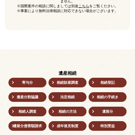
ません。
※国際案件の相談に関しましては別途
こちら
をご覧ください。
※事案により無料法律相談に対応できない場合がございます。
遺産相続
寄与分
相続財産調査
相続登記
遺産分割協議
法定相続
相続の⼿続き
相続人調査
相続の方法
遺留分
遺留分侵害額請求
成年後⾒制度
特別受益