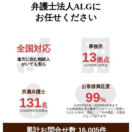
弁護士法人ALGに
お任せください
全国対応
事務所
13
拠点
遠方に住む相続人
がいても安心
※2025年1月時点
お客様満足度
所属弁護士
99
131
%
名
※2025年4月～
2026年3月末まで
※お客様満足度は弊所アンケートにご回答い
※2026年4月1日時点
ただいた中の「満足」、「やや満足」の割合
となっております。
累計お問合せ数 16,005件