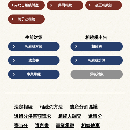
みなし相続財産
共同相続
改正相続法
養子と相続
生前対策
相続税申告
相続税対策
相続税
遺言書
相続税計算
事業承継
課税対象
法定相続
相続の方法
遺産分割協議
遺留分侵害額請求
相続人調査
遺留分
寄与分
遺言書
事業承継
相続放棄