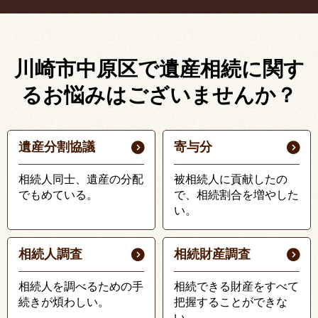
川崎市中原区で遺産相続に関す
る
お悩みはございませんか？
遺産分割協議
寄与分
相続人同士、遺産の分配
被相続人に貢献したの
でもめている。
で、相続割合を増やした
い。
相続人調査
相続財産調査
相続人を調べるための手
相続できる財産をすべて
続きが煩わしい。
把握することができな
い。