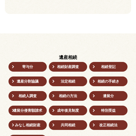
遺産相続
寄与分
相続財産調査
相続登記
遺産分割協議
法定相続
相続の⼿続き
相続人調査
相続の方法
遺留分
遺留分侵害額請求
成年後⾒制度
特別受益
みなし相続財産
共同相続
改正相続法