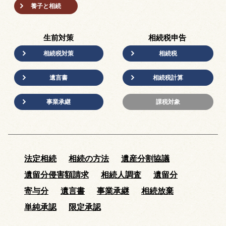
養子と相続
生前対策
相続税申告
相続税対策
相続税
遺言書
相続税計算
事業承継
課税対象
法定相続
相続の方法
遺産分割協議
遺留分侵害額請求
相続人調査
遺留分
寄与分
遺言書
事業承継
相続放棄
単純承認
限定承認