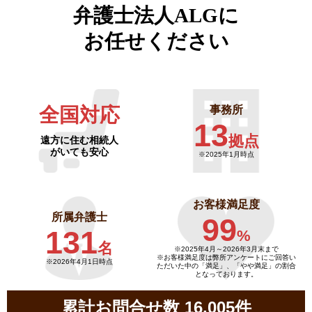
弁護士法人ALGに
お任せください
全国対応
事務所
13
拠点
遠方に住む相続人
がいても安心
※2025年1月時点
お客様満足度
所属弁護士
99
131
%
名
※2025年4月～
2026年3月末まで
※お客様満足度は弊所アンケートにご回答い
※2026年4月1日時点
ただいた中の「満足」、「やや満足」の割合
となっております。
累計お問合せ数 16,005件