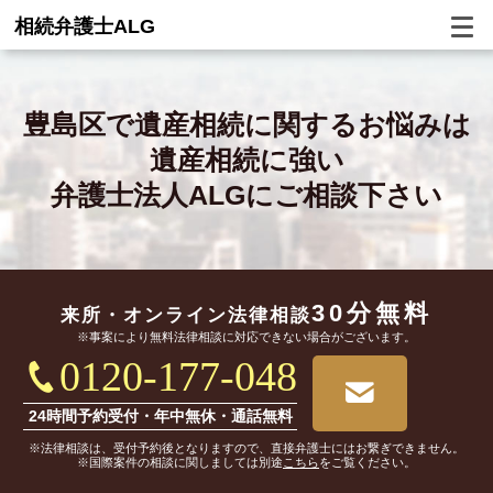
相続弁護士ALG
豊島区で
遺産相続に関するお悩みは
遺産相続に強い
弁護士法人ALGにご相談下さい
30分無料
来所・オンライン
法律相談
※事案により無料法律相談に対応できない場合がございます。
0120-177-048
24時間予約受付・年中無休・通話無料
※法律相談は、受付予約後となりますので、直接弁護士にはお繋ぎできません。
※国際案件の相談に関しましては別途
こちら
をご覧ください。