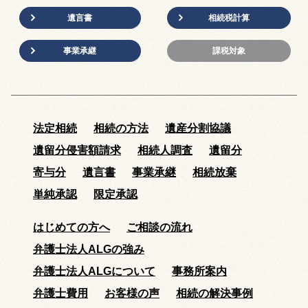
遺言書
相続税計算
事業承継
課税対象
法定相続
相続の方法
遺産分割協議
遺留分侵害額請求
相続人調査
遺留分
寄与分
遺言書
事業承継
相続放棄
単純承認
限定承認
はじめての方へ
ご相談の流れ
弁護士法人ALGの強み
弁護士法人ALGについて
事務所案内
弁護士費用
お客様の声
相続の解決事例