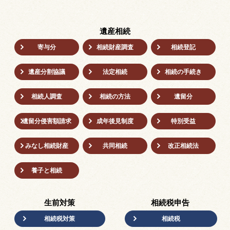
遺産相続
寄与分
相続財産調査
相続登記
遺産分割協議
法定相続
相続の⼿続き
相続人調査
相続の方法
遺留分
遺留分侵害額請求
成年後⾒制度
特別受益
みなし相続財産
共同相続
改正相続法
養子と相続
生前対策
相続税申告
相続税対策
相続税