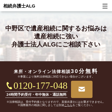
相続弁護士ALG
中野区で
遺産相続に関するお悩みは
遺産相続に強い
弁護士法人ALGにご相談下さい
30分無料
来所・オンライン
法律相談
※事案により無料法律相談に対応できない場合がございます。
0120-177-048
24時間予約受付・年中無休・通話無料
※法律相談は、受付予約後となりますので、直接弁護士にはお繋ぎできません。
※国際案件の相談に関しましては別途
こちら
をご覧ください。