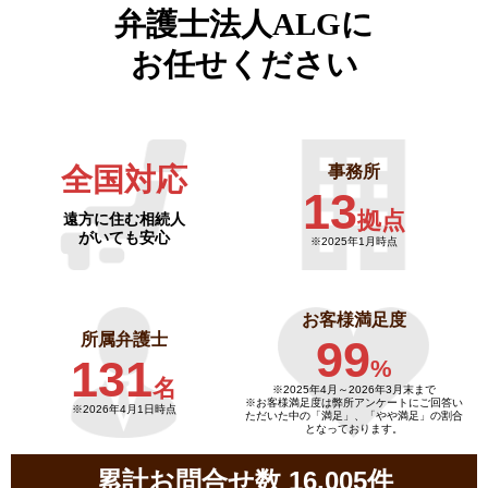
弁護士法人ALGに
お任せください
全国対応
事務所
13
拠点
遠方に住む相続人
がいても安心
※2025年1月時点
お客様満足度
所属弁護士
99
131
%
名
※2025年4月～
2026年3月末まで
※お客様満足度は弊所アンケートにご回答い
※2026年4月1日時点
ただいた中の「満足」、「やや満足」の割合
となっております。
累計お問合せ数 16,005件