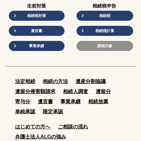
生前対策
相続税申告
相続税対策
相続税
遺言書
相続税計算
事業承継
課税対象
法定相続
相続の方法
遺産分割協議
遺留分侵害額請求
相続人調査
遺留分
寄与分
遺言書
事業承継
相続放棄
単純承認
限定承認
はじめての方へ
ご相談の流れ
弁護士法人ALGの強み