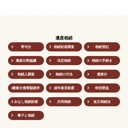
遺産相続
寄与分
相続財産調査
相続登記
遺産分割協議
法定相続
相続の⼿続き
相続人調査
相続の方法
遺留分
遺留分侵害額請求
成年後⾒制度
特別受益
みなし相続財産
共同相続
改正相続法
養子と相続