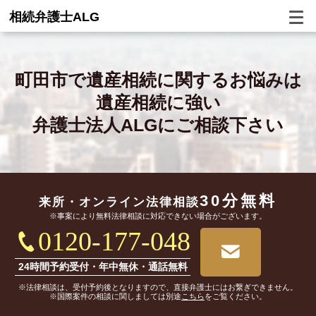
相続弁護士ALG
町田市で
遺産相続に関するお悩みは
遺産相続に強い
弁護士法人ALGにご相談下さい
30分無料
来所・オンライン
法律相談
※事案により無料法律相談に対応できない場合がございます。
0120-177-048
24時間予約受付・年中無休・通話無料
※法律相談は、受付予約後となりますので、直接弁護士にはお繋ぎできません。
※国際案件の相談に関しましては別途
こちら
をご覧ください。