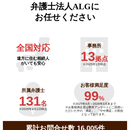
弁護士法人ALGに
お任せください
全国対応
事務所
13
拠点
遠方に住む相続人
がいても安心
※2025年1月時点
お客様満足度
所属弁護士
99
131
%
名
※2025年4月～
2026年3月末まで
※お客様満足度は弊所アンケートにご回答い
※2026年4月1日時点
ただいた中の「満足」、「やや満足」の割合
となっております。
累計お問合せ数 16,005件