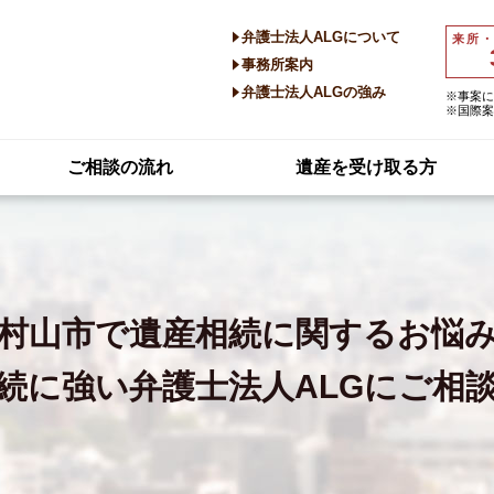
弁護士法人ALGについて
来所
事務所案内
弁護士法人ALGの強み
※事案に
※国際案
ご相談の流れ
遺産を受け取る方
村山市で
遺産相続に関するお悩
続に強い
弁護士法人ALGにご相