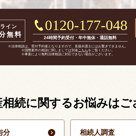
0120-177-048
ライン
0分無料
24時間予約受付・年中無休・通話無料
※法律相談は、受付予約後となりますので、直接弁護士にはお繋ぎできません。
※国際案件の相談に関しましては別途
こちら
をご覧ください。
※事案により無料法律相談に対応できない場合がございます。
産相続に関する
お悩みはご
与分
相続人調査