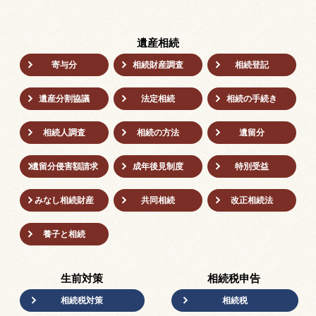
遺産相続
寄与分
相続財産調査
相続登記
遺産分割協議
法定相続
相続の⼿続き
相続人調査
相続の方法
遺留分
遺留分侵害額請求
成年後⾒制度
特別受益
みなし相続財産
共同相続
改正相続法
養子と相続
生前対策
相続税申告
相続税対策
相続税