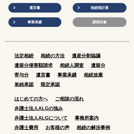
遺言書
相続税計算
事業承継
課税対象
法定相続
相続の方法
遺産分割協議
遺留分侵害額請求
相続人調査
遺留分
寄与分
遺言書
事業承継
相続放棄
単純承認
限定承認
はじめての方へ
ご相談の流れ
弁護士法人ALGの強み
弁護士法人ALGについて
事務所案内
弁護士費用
お客様の声
相続の解決事例