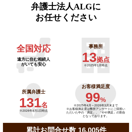
弁護士法人ALGに
お任せください
全国対応
事務所
13
拠点
遠方に住む相続人
がいても安心
※2025年1月時点
お客様満足度
所属弁護士
99
131
%
名
※2025年4月～
2026年3月末まで
※お客様満足度は弊所アンケートにご回答い
※2026年4月1日時点
ただいた中の「満足」、「やや満足」の割合
となっております。
累計お問合せ数 16,005件