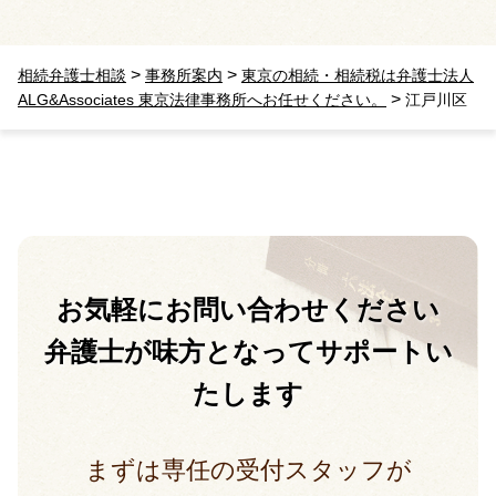
>
>
相続弁護士相談
事務所案内
東京の相続・相続税は弁護士法人
>
ALG&Associates 東京法律事務所へお任せください。
江戸川区
お気軽に
お問い合わせください
弁護士が味方となって
サポートい
たします
まずは専任の受付スタッフが