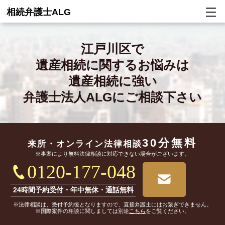
相続弁護士ALG
江戸川区で
遺産相続に関するお悩みは
遺産相続に強い
弁護士法人ALGにご相談下さい
30分無料
来所・オンライン
法律相談
※事案により無料法律相談に対応できない場合がございます。
0120-177-048
24時間予約受付・年中無休・通話無料
※法律相談は、受付予約後となりますので、直接弁護士にはお繋ぎできません。
※国際案件の相談に関しましては別途
こちら
をご覧ください。