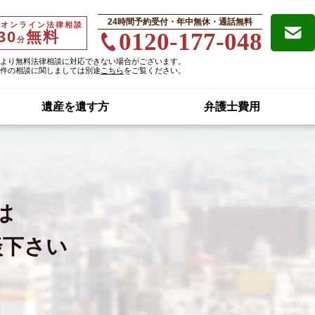
24時間予約受付・年中無休・通話無料
・オンライン法律相談
30
無料
0120-177-048
分
より無料法律相談に対応できない場合がございます。
件の相談に関しましては別途
こちら
をご覧ください。
遺産を遺す方
弁護士費用
は
談下さい