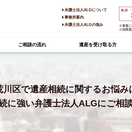
弁護士法人ALGについて
来所
事務所案内
弁護士法人ALGの強み
※事案に
※国際案
ご相談の流れ
遺産を受け取る方
荒川区で
遺産相続に関するお悩み
続に強い
弁護士法人ALGにご相