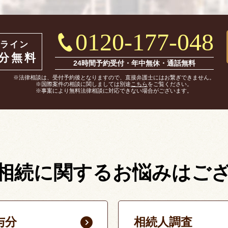
0120-177-048
ライン
0分無料
24時間予約受付・年中無休・通話無料
※法律相談は、受付予約後となりますので、直接弁護士にはお繋ぎできません。
※国際案件の相談に関しましては別途
こちら
をご覧ください。
※事案により無料法律相談に対応できない場合がございます。
相続に関する
お悩みはご
与分
相続人調査