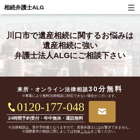
相続弁護士ALG
川口市で
遺産相続に関するお悩みは
遺産相続に強い
弁護士法人ALGにご相談下さい
30分無料
来所・オンライン
法律相談
※事案により無料法律相談に対応できない場合がございます。
0120-177-048
24時間予約受付・年中無休・通話無料
※法律相談は、受付予約後となりますので、直接弁護士にはお繋ぎできません。
※国際案件の相談に関しましては別途
こちら
をご覧ください。