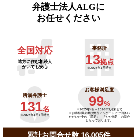
弁護士法人ALGに
お任せください
全国対応
事務所
13
拠点
遠方に住む相続人
がいても安心
※2025年1月時点
お客様満足度
所属弁護士
99
131
%
名
※2025年4月～
2026年3月末まで
※お客様満足度は弊所アンケートにご回答い
※2026年4月1日時点
ただいた中の「満足」、「やや満足」の割合
となっております。
累計お問合せ数 16,005件