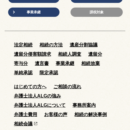
事業承継
課税対象
法定相続
相続の方法
遺産分割協議
遺留分侵害額請求
相続人調査
遺留分
寄与分
遺言書
事業承継
相続放棄
単純承認
限定承認
はじめての方へ
ご相談の流れ
弁護士法人ALGの強み
弁護士法人ALGについて
事務所案内
弁護士費用
お客様の声
相続の解決事例
相続会議