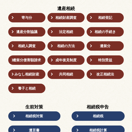
遺産相続
寄与分
相続財産調査
相続登記
遺産分割協議
法定相続
相続の⼿続き
相続人調査
相続の方法
遺留分
遺留分侵害額請求
成年後⾒制度
特別受益
みなし相続財産
共同相続
改正相続法
養子と相続
生前対策
相続税申告
相続税対策
相続税
遺言書
相続税計算