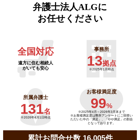
弁護士法人ALGに
お任せください
全国対応
事務所
13
拠点
遠方に住む相続人
がいても安心
※2025年1月時点
お客様満足度
所属弁護士
99
131
%
名
※2025年4月～
2026年3月末まで
※お客様満足度は弊所アンケートにご回答い
※2026年4月1日時点
ただいた中の「満足」、「やや満足」の割合
となっております。
累計お問合せ数 16,005件