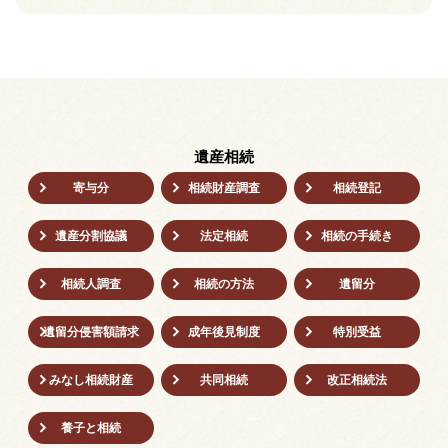
遺産相続
寄与分
相続財産調査
相続登記
遺産分割協議
法定相続
相続の⼿続き
相続人調査
相続の方法
遺留分
遺留分侵害額請求
成年後⾒制度
特別受益
みなし相続財産
共同相続
改正相続法
養子と相続