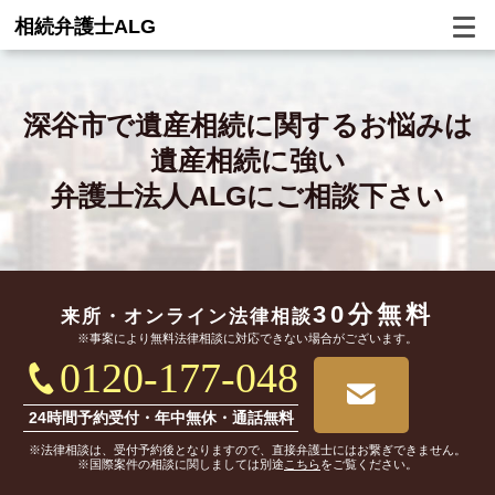
相続弁護士ALG
深谷市で
遺産相続に関するお悩みは
遺産相続に強い
弁護士法人ALGにご相談下さい
30分無料
来所・オンライン
法律相談
※事案により無料法律相談に対応できない場合がございます。
0120-177-048
24時間予約受付・年中無休・通話無料
※法律相談は、受付予約後となりますので、直接弁護士にはお繋ぎできません。
※国際案件の相談に関しましては別途
こちら
をご覧ください。