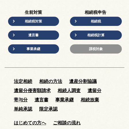
生前対策
相続税申告
相続税対策
相続税
遺言書
相続税計算
事業承継
課税対象
法定相続
相続の方法
遺産分割協議
遺留分侵害額請求
相続人調査
遺留分
寄与分
遺言書
事業承継
相続放棄
単純承認
限定承認
はじめての方へ
ご相談の流れ