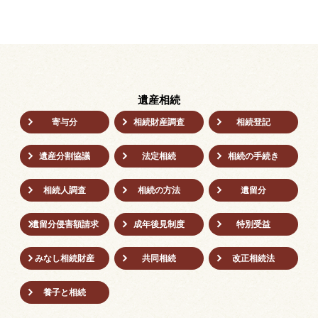
遺産相続
寄与分
相続財産調査
相続登記
遺産分割協議
法定相続
相続の⼿続き
相続人調査
相続の方法
遺留分
遺留分侵害額請求
成年後⾒制度
特別受益
みなし相続財産
共同相続
改正相続法
養子と相続