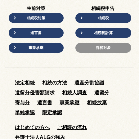
生前対策
相続税申告
相続税対策
相続税
遺言書
相続税計算
事業承継
課税対象
法定相続
相続の方法
遺産分割協議
遺留分侵害額請求
相続人調査
遺留分
寄与分
遺言書
事業承継
相続放棄
単純承認
限定承認
はじめての方へ
ご相談の流れ
弁護士法人ALGの強み