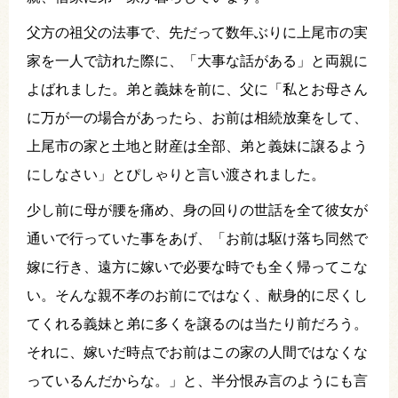
父方の祖父の法事で、先だって数年ぶりに上尾市の実
家を一人で訪れた際に、「大事な話がある」と両親に
よばれました。弟と義妹を前に、父に「私とお母さん
に万が一の場合があったら、お前は相続放棄をして、
上尾市の家と土地と財産は全部、弟と義妹に譲るよう
にしなさい」とぴしゃりと言い渡されました。
少し前に母が腰を痛め、身の回りの世話を全て彼女が
通いで行っていた事をあげ、「お前は駆け落ち同然で
嫁に行き、遠方に嫁いで必要な時でも全く帰ってこな
い。そんな親不孝のお前にではなく、献身的に尽くし
てくれる義妹と弟に多くを譲るのは当たり前だろう。
それに、嫁いだ時点でお前はこの家の人間ではなくな
っているんだからな。」と、半分恨み言のようにも言