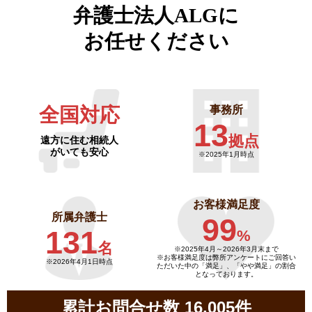
弁護士法人ALGに
お任せください
全国対応
事務所
13
拠点
遠方に住む相続人
がいても安心
※2025年1月時点
お客様満足度
所属弁護士
99
131
%
名
※2025年4月～
2026年3月末まで
※お客様満足度は弊所アンケートにご回答い
※2026年4月1日時点
ただいた中の「満足」、「やや満足」の割合
となっております。
累計お問合せ数 16,005件