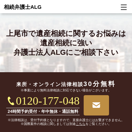
相続弁護士ALG
上尾市で
遺産相続に関するお悩みは
遺産相続に強い
弁護士法人ALGにご相談下さい
30分無料
来所・オンライン
法律相談
※事案により無料法律相談に対応できない場合がございます。
0120-177-048
24時間予約受付・年中無休・通話無料
※法律相談は、受付予約後となりますので、直接弁護士にはお繋ぎできません。
※国際案件の相談に関しましては別途
こちら
をご覧ください。