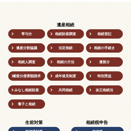
遺産相続
寄与分
相続財産調査
相続登記
遺産分割協議
法定相続
相続の⼿続き
相続人調査
相続の方法
遺留分
遺留分侵害額請求
成年後⾒制度
特別受益
みなし相続財産
共同相続
改正相続法
養子と相続
生前対策
相続税申告