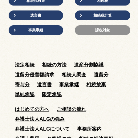
相続税対策
相続税
遺言書
相続税計算
事業承継
課税対象
法定相続
相続の方法
遺産分割協議
遺留分侵害額請求
相続人調査
遺留分
寄与分
遺言書
事業承継
相続放棄
単純承認
限定承認
はじめての方へ
ご相談の流れ
弁護士法人ALGの強み
弁護士法人ALGについて
事務所案内