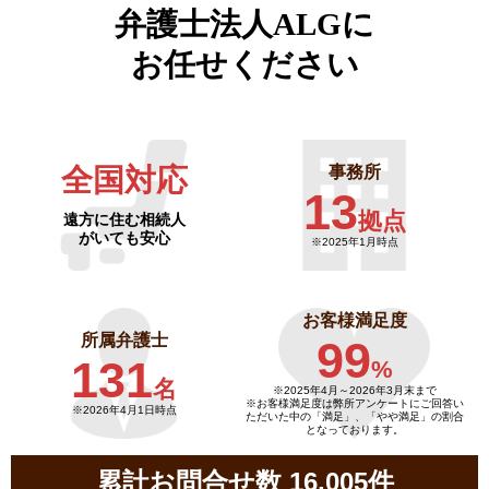
弁護士法人ALGに
お任せください
全国対応
事務所
13
拠点
遠方に住む相続人
がいても安心
※2025年1月時点
お客様満足度
所属弁護士
99
131
%
名
※2025年4月～
2026年3月末まで
※お客様満足度は弊所アンケートにご回答い
※2026年4月1日時点
ただいた中の「満足」、「やや満足」の割合
となっております。
累計お問合せ数 16,005件