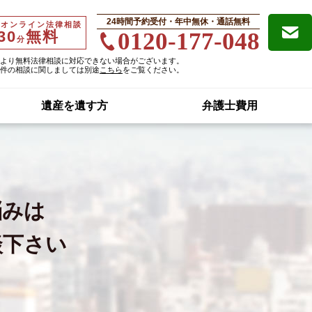
24時間予約受付・年中無休・通話無料
・オンライン法律相談
30
無料
0120-177-048
分
より無料法律相談に対応できない場合がございます。
件の相談に関しましては別途
こちら
をご覧ください。
遺産を遺す方
弁護士費用
悩みは
談下さい