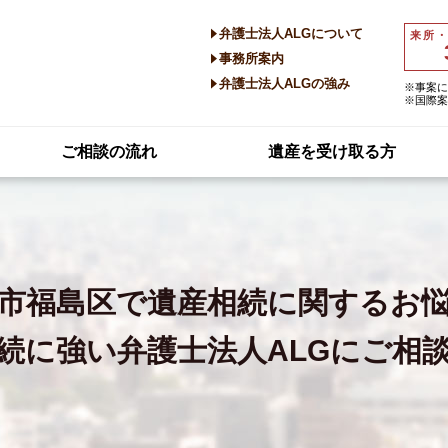
弁護士法人ALGについて
来所
事務所案内
弁護士法人ALGの強み
※事案に
※国際案
ご相談の流れ
遺産を受け取る方
市福島区で
遺産相続に関するお
続に強い
弁護士法人ALGにご相