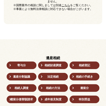
ません。
※国際案件の相談に関しましては別途
こちら
をご覧ください。
※事案により無料法律相談に対応できない場合がございます。
遺産相続
寄与分
相続財産調査
相続登記
遺産分割協議
法定相続
相続の⼿続き
相続人調査
相続の方法
遺留分
遺留分侵害額請求
成年後⾒制度
特別受益