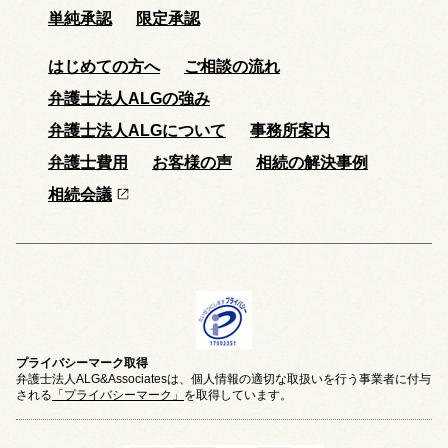
単純承認
限定承認
はじめての方へ
ご相談の流れ
弁護士法人ALGの強み
弁護士法人ALGについて
事務所案内
弁護士費用
お客様の声
相続の解決事例
相続会議
プライバシーマーク取得
弁護士法人ALG&Associatesは、個人情報の適切な取扱いを行う事業者に付与
される
「プライバシーマーク」
を取得しています。