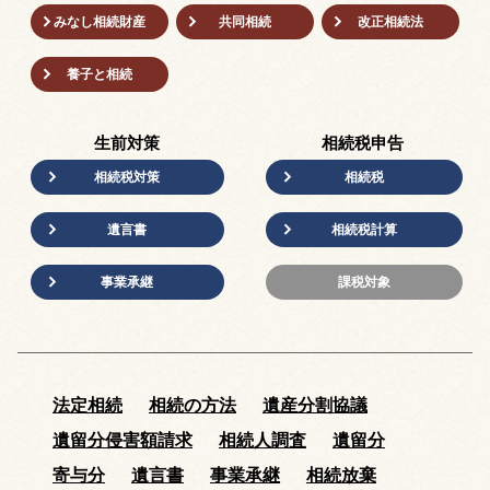
みなし相続財産
共同相続
改正相続法
養子と相続
生前対策
相続税申告
相続税対策
相続税
遺言書
相続税計算
事業承継
課税対象
法定相続
相続の方法
遺産分割協議
遺留分侵害額請求
相続人調査
遺留分
寄与分
遺言書
事業承継
相続放棄