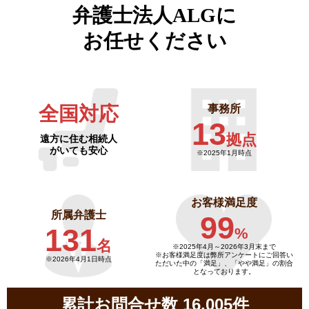
弁護士法人ALGに
お任せください
全国対応
事務所
13
拠点
遠方に住む相続人
がいても安心
※2025年1月時点
お客様満足度
所属弁護士
99
131
%
名
※2025年4月～
2026年3月末まで
※お客様満足度は弊所アンケートにご回答い
※2026年4月1日時点
ただいた中の「満足」、「やや満足」の割合
となっております。
累計お問合せ数 16,005件