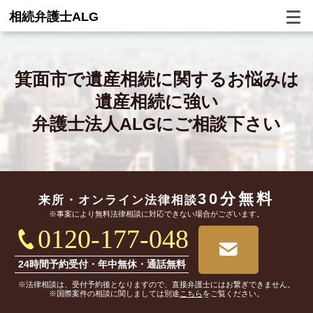
相続弁護士ALG
箕面市で
遺産相続に関するお悩みは
遺産相続に強い
弁護士法人ALGにご相談下さい
30分無料
来所・オンライン
法律相談
※事案により無料法律相談に対応できない場合がございます。
0120-177-048
24時間予約受付・年中無休・通話無料
※法律相談は、受付予約後となりますので、直接弁護士にはお繋ぎできません。
※国際案件の相談に関しましては別途
こちら
をご覧ください。