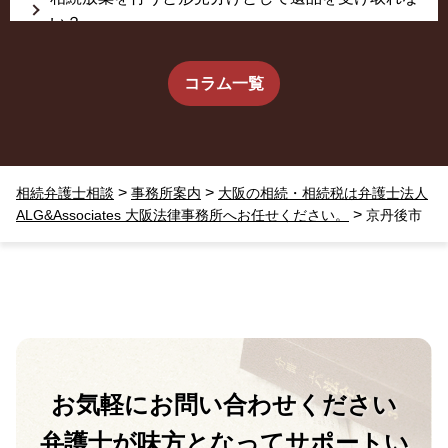
い？
生前に相続放棄すると約束した念書は有効か？
コラム一覧
疎遠だった叔父さんが父の相続人？！
>
>
相続弁護士相談
事務所案内
大阪の相続・相続税は弁護士法人
相続放棄した結果、思い出の詰まったこの家から追
>
ALG&Associates 大阪法律事務所へお任せください。
京丹後市
い出されました。
お気軽に
お問い合わせください
弁護士が味方となって
サポートい