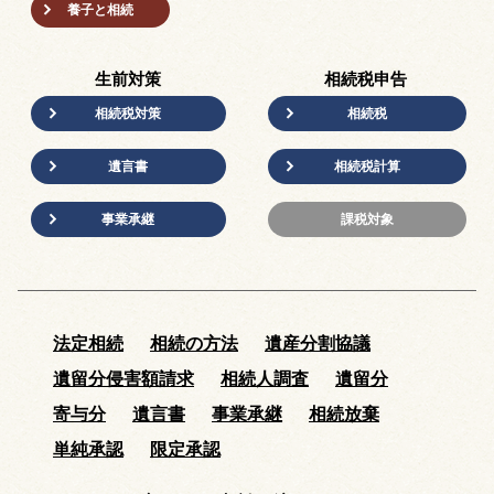
養子と相続
生前対策
相続税申告
相続税対策
相続税
遺言書
相続税計算
事業承継
課税対象
法定相続
相続の方法
遺産分割協議
遺留分侵害額請求
相続人調査
遺留分
寄与分
遺言書
事業承継
相続放棄
単純承認
限定承認