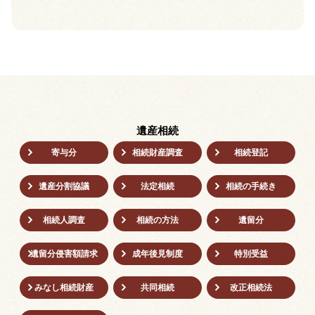
遺産相続
寄与分
相続財産調査
相続登記
遺産分割協議
法定相続
相続の⼿続き
相続人調査
相続の方法
遺留分
遺留分侵害額請求
成年後⾒制度
特別受益
みなし相続財産
共同相続
改正相続法