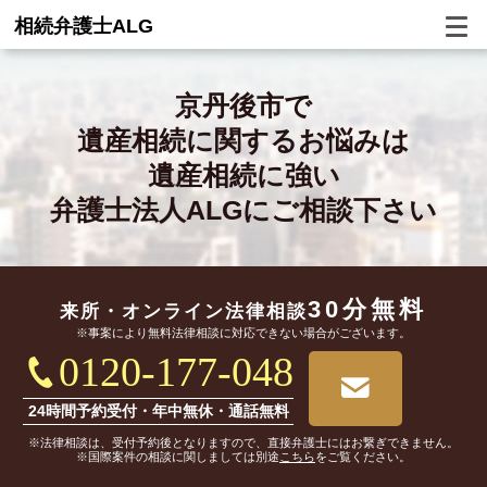
相続弁護士ALG
京丹後市で
遺産相続に関するお悩みは
遺産相続に強い
弁護士法人ALGにご相談下さい
30分無料
来所・オンライン
法律相談
※事案により無料法律相談に対応できない場合がございます。
0120-177-048
24時間予約受付・年中無休・通話無料
※法律相談は、受付予約後となりますので、直接弁護士にはお繋ぎできません。
※国際案件の相談に関しましては別途
こちら
をご覧ください。