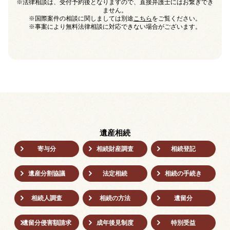
※法律相談は、受付予約後となりますので、直接弁護士にはお繋ぎでき
ません。
※国際案件の相談に関しましては別途
こちら
をご覧ください。
※事案により無料法律相談に対応できない場合がございます。
遺産相続
寄与分
相続財産調査
相続登記
遺産分割協議
法定相続
相続の⼿続き
相続人調査
相続の方法
遺留分
遺留分侵害額請求
成年後⾒制度
特別受益