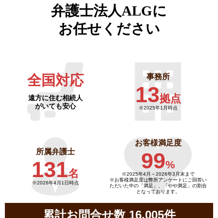
弁護士法人ALGに
お任せください
全国対応
事務所
13
拠点
遠方に住む相続人
がいても安心
※2025年1月時点
お客様満足度
所属弁護士
99
131
%
名
※2025年4月～
2026年3月末まで
※お客様満足度は弊所アンケートにご回答い
※2026年4月1日時点
ただいた中の「満足」、「やや満足」の割合
となっております。
累計お問合せ数 16,005件