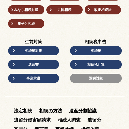
みなし相続財産
共同相続
改正相続法
養子と相続
生前対策
相続税申告
相続税対策
相続税
遺言書
相続税計算
事業承継
課税対象
法定相続
相続の方法
遺産分割協議
遺留分侵害額請求
相続人調査
遺留分