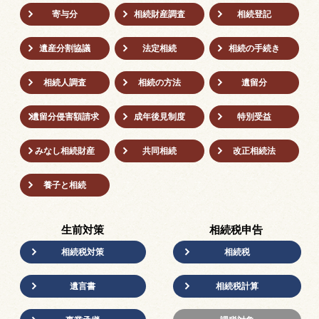
寄与分
相続財産調査
相続登記
遺産分割協議
法定相続
相続の⼿続き
相続人調査
相続の方法
遺留分
遺留分侵害額請求
成年後⾒制度
特別受益
みなし相続財産
共同相続
改正相続法
養子と相続
生前対策
相続税申告
相続税対策
相続税
遺言書
相続税計算