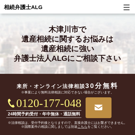
相続弁護士ALG
木津川市で
遺産相続に関するお悩みは
遺産相続に強い
弁護士法人ALGにご相談下さい
30分無料
来所・オンライン
法律相談
※事案により無料法律相談に対応できない場合がございます。
0120-177-048
24時間予約受付・年中無休・通話無料
※法律相談は、受付予約後となりますので、直接弁護士にはお繋ぎできません。
※国際案件の相談に関しましては別途
こちら
をご覧ください。