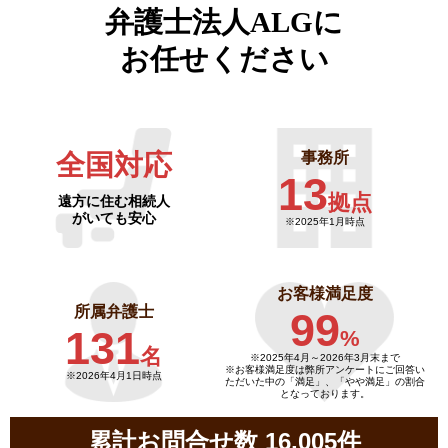
弁護士法人ALGに
お任せください
全国対応
事務所
13
拠点
遠方に住む相続人
がいても安心
※2025年1月時点
お客様満足度
所属弁護士
99
131
%
名
※2025年4月～
2026年3月末まで
※お客様満足度は弊所アンケートにご回答い
※2026年4月1日時点
ただいた中の「満足」、「やや満足」の割合
となっております。
累計お問合せ数 16,005件