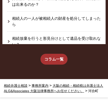
は出来るのか？
相続人の一人が被相続人の財産を処分してしまった
ら
相続放棄を行うと形見分けとして遺品を受け取れな
い？
生前に相続放棄すると約束した念書は有効か？
コラム一覧
疎遠だった叔父さんが父の相続人？！
>
>
相続弁護士相談
事務所案内
大阪の相続・相続税は弁護士法人
相続放棄した結果、思い出の詰まったこの家から追
>
ALG&Associates 大阪法律事務所へお任せください。
河合町
い出されました。