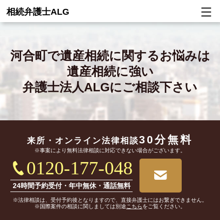
相続弁護士ALG
河合町で
遺産相続に関するお悩みは
遺産相続に強い
弁護士法人ALGにご相談下さい
30分無料
来所・オンライン
法律相談
※事案により無料法律相談に対応できない場合がございます。
0120-177-048
24時間予約受付・年中無休・通話無料
※法律相談は、受付予約後となりますので、直接弁護士にはお繋ぎできません。
※国際案件の相談に関しましては別途
こちら
をご覧ください。