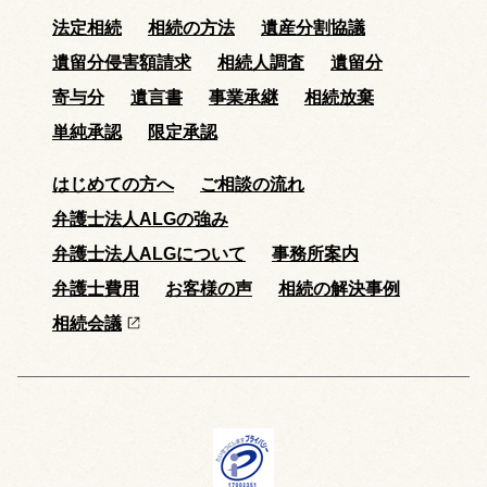
法定相続
相続の方法
遺産分割協議
遺留分侵害額請求
相続人調査
遺留分
寄与分
遺言書
事業承継
相続放棄
単純承認
限定承認
はじめての方へ
ご相談の流れ
弁護士法人ALGの強み
弁護士法人ALGについて
事務所案内
弁護士費用
お客様の声
相続の解決事例
相続会議