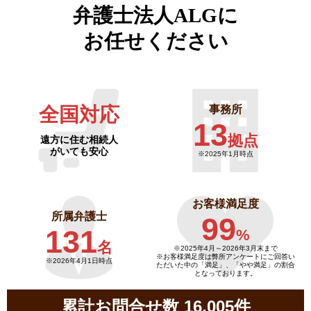
弁護士法人ALGに
お任せください
全国対応
事務所
13
拠点
遠方に住む相続人
がいても安心
※2025年1月時点
お客様満足度
所属弁護士
99
131
%
名
※2025年4月～
2026年3月末まで
※お客様満足度は弊所アンケートにご回答い
※2026年4月1日時点
ただいた中の「満足」、「やや満足」の割合
となっております。
累計お問合せ数 16,005件