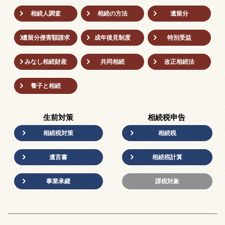
相続人調査
相続の方法
遺留分
遺留分侵害額請求
成年後⾒制度
特別受益
みなし相続財産
共同相続
改正相続法
養子と相続
生前対策
相続税申告
相続税対策
相続税
遺言書
相続税計算
事業承継
課税対象