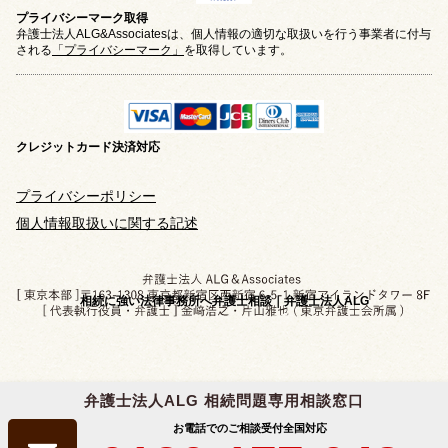
プライバシーマーク取得
弁護士法人ALG&Associatesは、個人情報の適切な取扱いを行う事業者に付与
される
「プライバシーマーク」
を取得しています。
クレジットカード
決済対応
プライバシーポリシー
個人情報取扱いに関する記述
相続に強い法律事務所へ弁護士相談｜弁護士法人ALG
弁護士法人ALG 相続問題専用相談窓口
Copyright © 2019-2026 相続問題のご相談なら
お電話でのご相談受付
全国対応
弁護士法人ALG&Associates
All Rights Reserved.