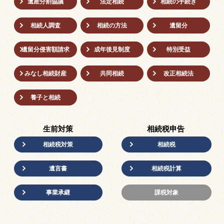
遺産分割協議
法定相続
相続の⼿続き
相続人調査
相続の方法
遺留分
遺留分侵害額請求
成年後⾒制度
特別受益
みなし相続財産
共同相続
改正相続法
養子と相続
生前対策
相続税申告
相続税対策
相続税
遺言書
相続税計算
事業承継
課税対象