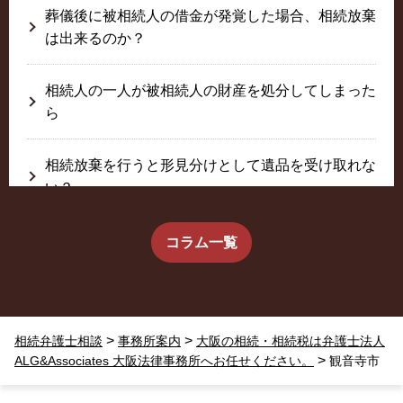
葬儀後に被相続人の借金が発覚した場合、相続放棄
は出来るのか？
相続人の一人が被相続人の財産を処分してしまった
ら
相続放棄を行うと形見分けとして遺品を受け取れな
い？
生前に相続放棄すると約束した念書は有効か？
コラム一覧
疎遠だった叔父さんが父の相続人？！
>
>
相続弁護士相談
事務所案内
大阪の相続・相続税は弁護士法人
相続放棄した結果、思い出の詰まったこの家から追
>
ALG&Associates 大阪法律事務所へお任せください。
観音寺市
い出されました。