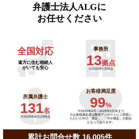
弁護士法人ALGに
お任せください
全国対応
事務所
13
拠点
遠方に住む相続人
がいても安心
※2025年1月時点
お客様満足度
所属弁護士
99
131
%
名
※2025年4月～
2026年3月末まで
※お客様満足度は弊所アンケートにご回答い
※2026年4月1日時点
ただいた中の「満足」、「やや満足」の割合
となっております。
累計お問合せ数 16,005件