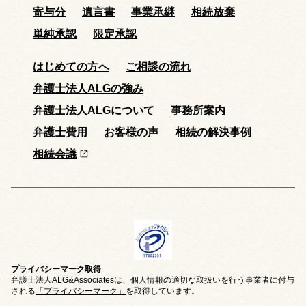
寄与分
遺言書
事業承継
相続放棄
単純承認
限定承認
はじめての方へ
ご相談の流れ
弁護士法人ALGの強み
弁護士法人ALGについて
事務所案内
弁護士費用
お客様の声
相続の解決事例
相続会議
プライバシーマーク取得
弁護士法人ALG&Associatesは、個人情報の適切な取扱いを行う事業者に付与
される
「プライバシーマーク」
を取得しています。