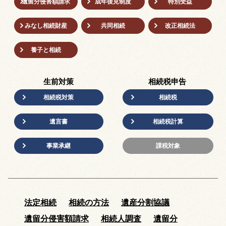
遺留分侵害額請求
成年後⾒制度
特別受益
みなし相続財産
共同相続
改正相続法
養子と相続
生前対策
相続税申告
相続税対策
相続税
遺言書
相続税計算
事業承継
課税対象
法定相続
相続の方法
遺産分割協議
遺留分侵害額請求
相続人調査
遺留分