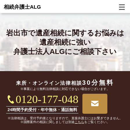
相続弁護士ALG
岩出市で
遺産相続に関するお悩みは
遺産相続に強い
弁護士法人ALGにご相談下さい
30分無料
来所・オンライン
法律相談
※事案により無料法律相談に対応できない場合がございます。
0120-177-048
24時間予約受付・年中無休・通話無料
※法律相談は、受付予約後となりますので、直接弁護士にはお繋ぎできません。
※国際案件の相談に関しましては別途
こちら
をご覧ください。