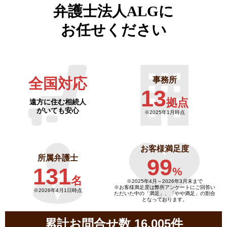
弁護士法人ALGに
お任せください
全国対応
事務所
13
拠点
遠方に住む相続人
がいても安心
※2025年1月時点
お客様満足度
所属弁護士
99
131
%
名
※2025年4月～
2026年3月末まで
※お客様満足度は弊所アンケートにご回答い
※2026年4月1日時点
ただいた中の「満足」、「やや満足」の割合
となっております。
累計お問合せ数 16,005件