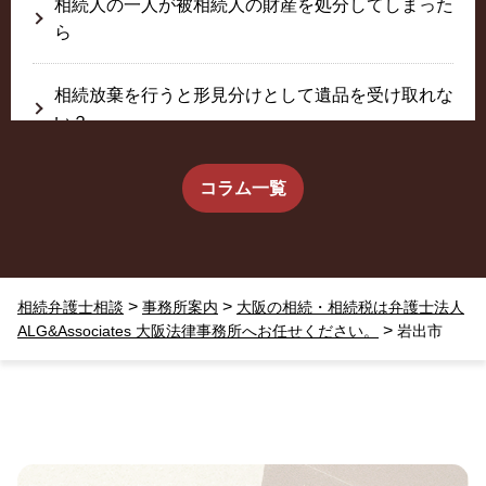
相続人の一人が被相続人の財産を処分してしまった
ら
相続放棄を行うと形見分けとして遺品を受け取れな
い？
生前に相続放棄すると約束した念書は有効か？
コラム一覧
疎遠だった叔父さんが父の相続人？！
>
>
相続弁護士相談
事務所案内
大阪の相続・相続税は弁護士法人
相続放棄した結果、思い出の詰まったこの家から追
>
ALG&Associates 大阪法律事務所へお任せください。
岩出市
い出されました。