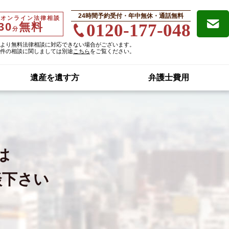
24時間予約受付・年中無休・通話無料
・オンライン法律相談
30
無料
0120-177-048
分
より無料法律相談に対応できない場合がございます。
件の相談に関しましては別途
こちら
をご覧ください。
遺産を遺す方
弁護士費用
は
談下さい