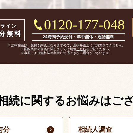
0120-177-048
ライン
0分無料
24時間予約受付・年中無休・通話無料
※法律相談は、受付予約後となりますので、直接弁護士にはお繋ぎできません。
※国際案件の相談に関しましては別途
こちら
をご覧ください。
※事案により無料法律相談に対応できない場合がございます。
相続に関する
お悩みはご
与分
相続人調査