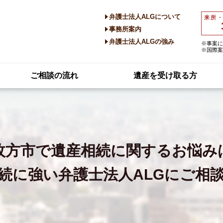
弁護士法人ALGについて
来所
事務所案内
弁護士法人ALGの強み
※事案に
※国際案
ご相談の流れ
遺産を受け取る方
枚方市で
遺産相続に関するお悩み
続に強い
弁護士法人ALGにご相