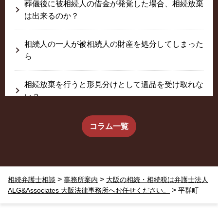
葬儀後に被相続人の借金が発覚した場合、相続放棄
は出来るのか？
相続人の一人が被相続人の財産を処分してしまった
ら
相続放棄を行うと形見分けとして遺品を受け取れな
い？
生前に相続放棄すると約束した念書は有効か？
コラム一覧
疎遠だった叔父さんが父の相続人？！
>
>
相続弁護士相談
事務所案内
大阪の相続・相続税は弁護士法人
相続放棄した結果、思い出の詰まったこの家から追
>
ALG&Associates 大阪法律事務所へお任せください。
平群町
い出されました。