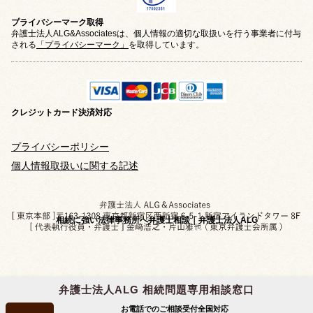
プライバシーマーク取得
弁護士法人ALG&Associatesは、個人情報の適切な取扱いを行う事業者に付与
される
「プライバシーマーク」
を取得しています。
クレジットカード
決済対応
プライバシーポリシー
個人情報取扱いに関する記述
相続に強い法律事務所へ弁護士相談｜弁護士法人ALG
弁護士法人ALG 相続問題専用相談窓口
Copyright © 2019-2026 相続問題のご相談なら
お電話でのご相談受付
全国対応