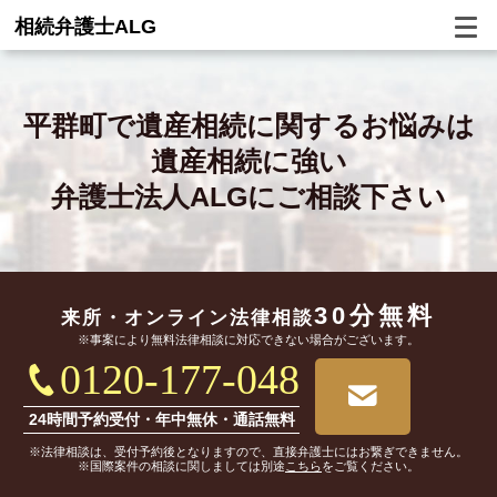
相続弁護士ALG
平群町で
遺産相続に関するお悩みは
遺産相続に強い
弁護士法人ALGにご相談下さい
30分無料
来所・オンライン
法律相談
※事案により無料法律相談に対応できない場合がございます。
0120-177-048
24時間予約受付・年中無休・通話無料
※法律相談は、受付予約後となりますので、直接弁護士にはお繋ぎできません。
※国際案件の相談に関しましては別途
こちら
をご覧ください。