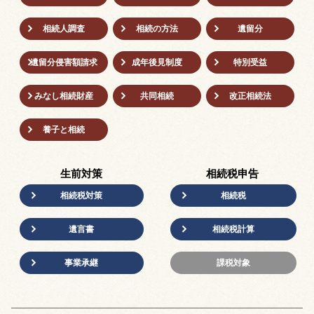
相続人調査
相続の方法
遺留分
遺留分侵害額請求
成年後⾒制度
特別受益
みなし相続財産
共同相続
改正相続法
養子と相続
生前対策
相続税申告
相続税対策
相続税
遺言書
相続税計算
事業承継
課税対象