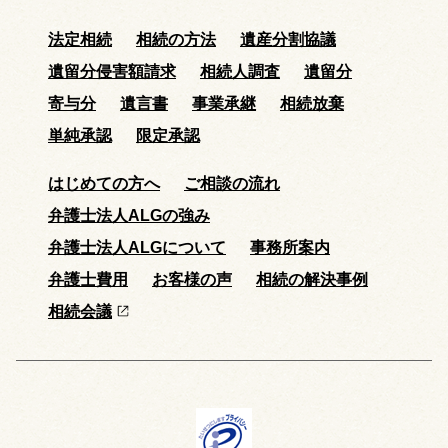
法定相続
相続の方法
遺産分割協議
遺留分侵害額請求
相続人調査
遺留分
寄与分
遺言書
事業承継
相続放棄
単純承認
限定承認
はじめての方へ
ご相談の流れ
弁護士法人ALGの強み
弁護士法人ALGについて
事務所案内
弁護士費用
お客様の声
相続の解決事例
相続会議