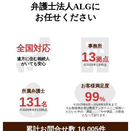
弁護士法人ALGに
お任せください
全国対応
事務所
13
拠点
遠方に住む相続人
がいても安心
※2025年1月時点
お客様満足度
所属弁護士
99
131
%
名
※2025年4月～
2026年3月末まで
※お客様満足度は弊所アンケートにご回答い
※2026年4月1日時点
ただいた中の「満足」、「やや満足」の割合
となっております。
累計お問合せ数 16,005件