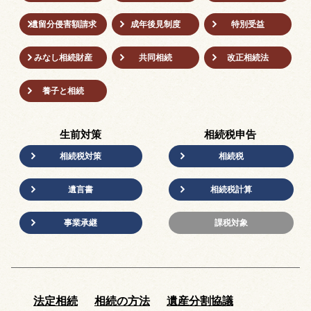
遺留分侵害額請求
成年後⾒制度
特別受益
みなし相続財産
共同相続
改正相続法
養子と相続
生前対策
相続税申告
相続税対策
相続税
遺言書
相続税計算
事業承継
課税対象
法定相続
相続の方法
遺産分割協議