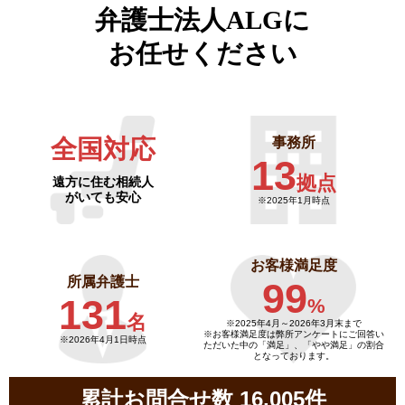
弁護士法人ALGに
お任せください
全国対応
事務所
13
拠点
遠方に住む相続人
がいても安心
※2025年1月時点
お客様満足度
所属弁護士
99
131
%
名
※2025年4月～
2026年3月末まで
※お客様満足度は弊所アンケートにご回答い
※2026年4月1日時点
ただいた中の「満足」、「やや満足」の割合
となっております。
累計お問合せ数 16,005件