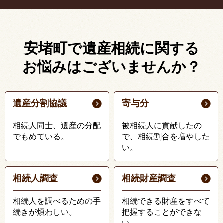
安堵町で遺産相続に関する
お悩みはございませんか？
遺産分割協議
寄与分
相続人同士、遺産の分配
被相続人に貢献したの
でもめている。
で、相続割合を増やした
い。
相続人調査
相続財産調査
相続人を調べるための手
相続できる財産をすべて
続きが煩わしい。
把握することができな
い。