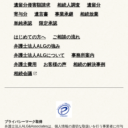
遺留分侵害額請求
相続人調査
遺留分
寄与分
遺言書
事業承継
相続放棄
単純承認
限定承認
はじめての方へ
ご相談の流れ
弁護士法人ALGの強み
弁護士法人ALGについて
事務所案内
弁護士費用
お客様の声
相続の解決事例
相続会議
プライバシーマーク取得
弁護士法人ALG&Associatesは、個人情報の適切な取扱いを行う事業者に付与