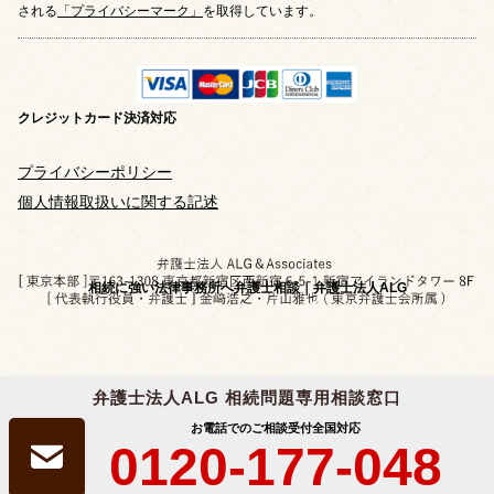
される
「プライバシーマーク」
を取得しています。
クレジットカード
決済対応
プライバシーポリシー
個人情報取扱いに関する記述
相続に強い法律事務所へ弁護士相談｜弁護士法人ALG
弁護士法人ALG 相続問題専用相談窓口
Copyright © 2019-2026 相続問題のご相談なら
お電話でのご相談受付
全国対応
弁護士法人ALG&Associates
All Rights Reserved.
0120-177-048