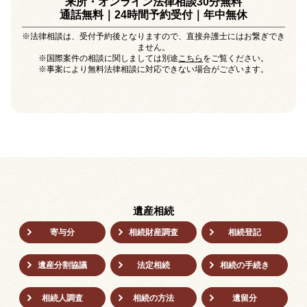
来所・オンライン法律相談30分無料
通話無料｜24時間予約受付｜
年中無休
※法律相談は、受付予約後となりますので、直接弁護士にはお繋ぎでき
ません。
※国際案件の相談に関しましては別途
こちら
をご覧ください。
※事案により無料法律相談に対応できない場合がございます。
遺産相続
寄与分
相続財産調査
相続登記
遺産分割協議
法定相続
相続の⼿続き
相続人調査
相続の方法
遺留分