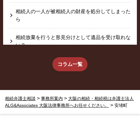
相続人の一人が被相続人の財産を処分してしまった
ら
相続放棄を行うと形見分けとして遺品を受け取れな
い？
生前に相続放棄すると約束した念書は有効か？
コラム一覧
疎遠だった叔父さんが父の相続人？！
>
>
相続弁護士相談
事務所案内
大阪の相続・相続税は弁護士法人
相続放棄した結果、思い出の詰まったこの家から追
>
ALG&Associates 大阪法律事務所へお任せください。
安堵町
い出されました。