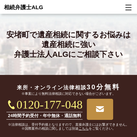
相続弁護士ALG
安堵町で
遺産相続に関するお悩みは
遺産相続に強い
弁護士法人ALGにご相談下さい
30分無料
来所・オンライン
法律相談
※事案により無料法律相談に対応できない場合がございます。
0120-177-048
24時間予約受付・年中無休・通話無料
※法律相談は、受付予約後となりますので、直接弁護士にはお繋ぎできません。
※国際案件の相談に関しましては別途
こちら
をご覧ください。