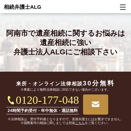
相続弁護士ALG
阿南市で
遺産相続に関するお悩みは
遺産相続に強い
弁護士法人ALGにご相談下さい
30分無料
来所・オンライン
法律相談
※事案により無料法律相談に対応できない場合がございます。
0120-177-048
24時間予約受付・年中無休・通話無料
※法律相談は、受付予約後となりますので、直接弁護士にはお繋ぎできません。
※国際案件の相談に関しましては別途
こちら
をご覧ください。