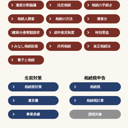
遺産分割協議
法定相続
相続の⼿続き
相続人調査
相続の方法
遺留分
遺留分侵害額請求
成年後⾒制度
特別受益
みなし相続財産
共同相続
改正相続法
養子と相続
生前対策
相続税申告
相続税対策
相続税
遺言書
相続税計算
事業承継
課税対象