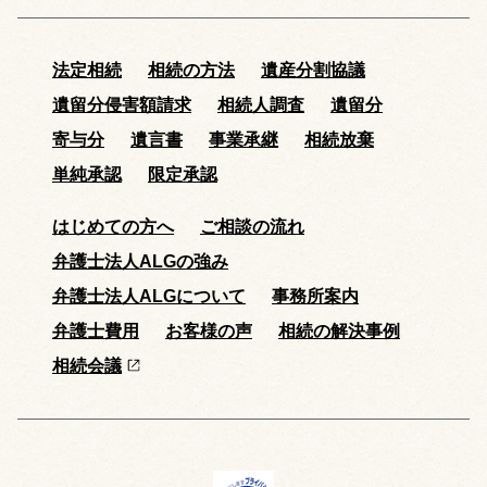
法定相続
相続の方法
遺産分割協議
遺留分侵害額請求
相続人調査
遺留分
寄与分
遺言書
事業承継
相続放棄
単純承認
限定承認
はじめての方へ
ご相談の流れ
弁護士法人ALGの強み
弁護士法人ALGについて
事務所案内
弁護士費用
お客様の声
相続の解決事例
相続会議