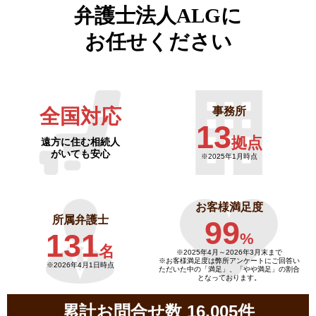
弁護士法人ALGに
お任せください
全国対応
事務所
13
拠点
遠方に住む相続人
がいても安心
※2025年1月時点
お客様満足度
所属弁護士
99
131
%
名
※2025年4月～
2026年3月末まで
※お客様満足度は弊所アンケートにご回答い
※2026年4月1日時点
ただいた中の「満足」、「やや満足」の割合
となっております。
累計お問合せ数 16,005件