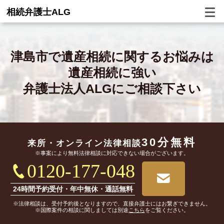
相続弁護士ALG
津島市で
遺産相続に関するお悩みは
遺産相続に強い
弁護士法人ALGにご相談下さい
30分無料
来所・オンライン
法律相談
※事案により無料法律相談に対応できない場合がございます。
0120-177-048
24時間予約受付・年中無休・通話無料
※法律相談は、受付予約後となりますので、直接弁護士にはお繋ぎできません。
※国際案件の相談に関しましては別途
こちら
をご覧ください。