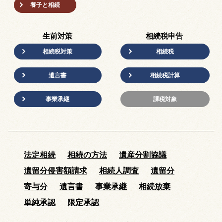
養子と相続
生前対策
相続税申告
相続税対策
相続税
遺言書
相続税計算
事業承継
課税対象
法定相続
相続の方法
遺産分割協議
遺留分侵害額請求
相続人調査
遺留分
寄与分
遺言書
事業承継
相続放棄
単純承認
限定承認