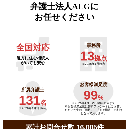
弁護士法人ALGに
お任せください
全国対応
事務所
13
拠点
遠方に住む相続人
がいても安心
※2025年1月時点
お客様満足度
所属弁護士
99
131
%
名
※2025年4月～
2026年3月末まで
※お客様満足度は弊所アンケートにご回答い
※2026年4月1日時点
ただいた中の「満足」、「やや満足」の割合
となっております。
累計お問合せ数 16,005件