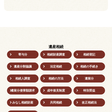
遺産相続
寄与分
相続財産調査
相続登記
遺産分割協議
法定相続
相続の⼿続き
相続人調査
相続の方法
遺留分
遺留分侵害額請求
成年後⾒制度
特別受益
みなし相続財産
共同相続
改正相続法