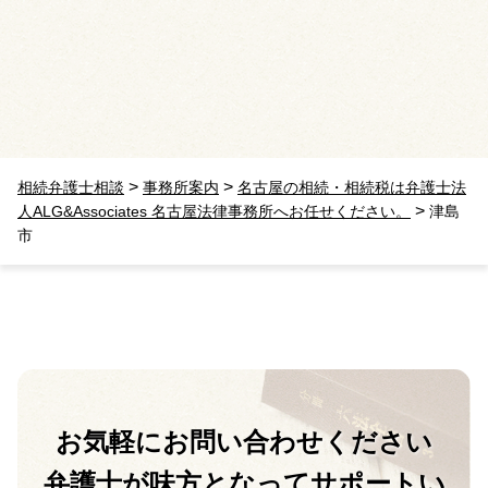
>
>
相続弁護士相談
事務所案内
名古屋の相続・相続税は弁護士法
>
人ALG&Associates 名古屋法律事務所へお任せください。
津島
市
お気軽に
お問い合わせください
弁護士が味方となって
サポートい