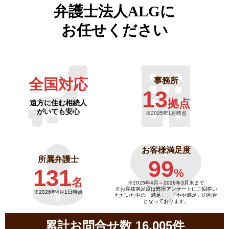
弁護士法人ALGに
お任せください
全国対応
事務所
13
拠点
遠方に住む相続人
がいても安心
※2025年1月時点
お客様満足度
所属弁護士
99
131
%
名
※2025年4月～
2026年3月末まで
※お客様満足度は弊所アンケートにご回答い
※2026年4月1日時点
ただいた中の「満足」、「やや満足」の割合
となっております。
累計お問合せ数 16,005件