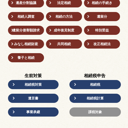
遺産分割協議
法定相続
相続の⼿続き
相続人調査
相続の方法
遺留分
遺留分侵害額請求
成年後⾒制度
特別受益
みなし相続財産
共同相続
改正相続法
養子と相続
生前対策
相続税申告
相続税対策
相続税
遺言書
相続税計算
事業承継
課税対象