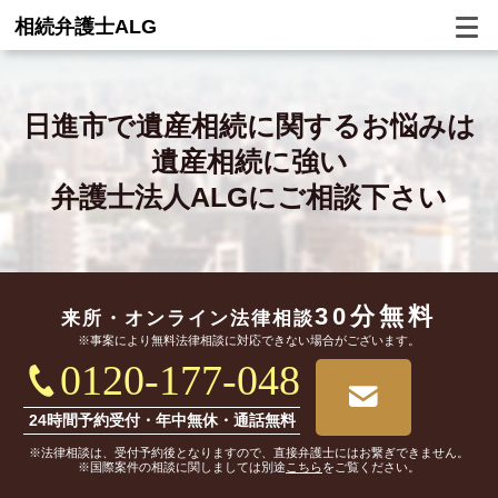
相続弁護士ALG
日進市で
遺産相続に関するお悩みは
遺産相続に強い
弁護士法人ALGにご相談下さい
30分無料
来所・オンライン
法律相談
※事案により無料法律相談に対応できない場合がございます。
0120-177-048
24時間予約受付・年中無休・通話無料
※法律相談は、受付予約後となりますので、直接弁護士にはお繋ぎできません。
※国際案件の相談に関しましては別途
こちら
をご覧ください。