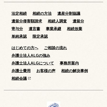
法定相続
相続の方法
遺産分割協議
遺留分侵害額請求
相続人調査
遺留分
寄与分
遺言書
事業承継
相続放棄
単純承認
限定承認
はじめての方へ
ご相談の流れ
弁護士法人ALGの強み
弁護士法人ALGについて
事務所案内
弁護士費用
お客様の声
相続の解決事例
相続会議