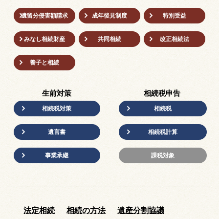
遺留分侵害額請求
成年後⾒制度
特別受益
みなし相続財産
共同相続
改正相続法
養子と相続
生前対策
相続税申告
相続税対策
相続税
遺言書
相続税計算
事業承継
課税対象
法定相続
相続の方法
遺産分割協議