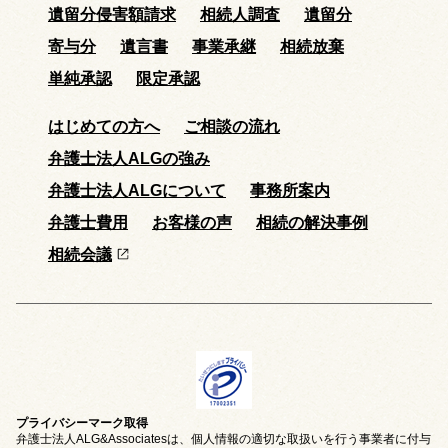
遺留分侵害額請求
相続人調査
遺留分
寄与分
遺言書
事業承継
相続放棄
単純承認
限定承認
はじめての方へ
ご相談の流れ
弁護士法人ALGの強み
弁護士法人ALGについて
事務所案内
弁護士費用
お客様の声
相続の解決事例
相続会議
プライバシーマーク取得
弁護士法人ALG&Associatesは、個人情報の適切な取扱いを行う事業者に付与