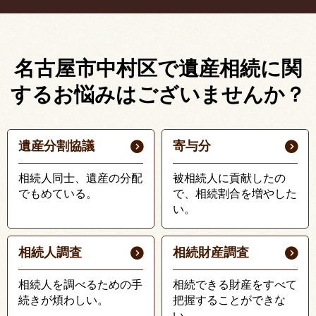
名古屋市中村区で遺産相続に関
する
お悩みはございませんか？
遺産分割協議
寄与分
相続人同士、遺産の分配
被相続人に貢献したの
でもめている。
で、相続割合を増やした
い。
相続人調査
相続財産調査
相続人を調べるための手
相続できる財産をすべて
続きが煩わしい。
把握することができな
い。