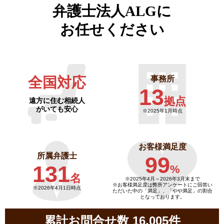
弁護士法人ALGに
お任せください
全国対応
事務所
13
拠点
遠方に住む相続人
がいても安心
※2025年1月時点
お客様満足度
所属弁護士
99
131
%
名
※2025年4月～
2026年3月末まで
※お客様満足度は弊所アンケートにご回答い
※2026年4月1日時点
ただいた中の「満足」、「やや満足」の割合
となっております。
累計お問合せ数 16,005件