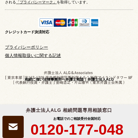
される
「プライバシーマーク」
を取得しています。
クレジットカード
決済対応
プライバシーポリシー
個人情報取扱いに関する記述
相続に強い法律事務所へ弁護士相談｜弁護士法人ALG
弁護士法人ALG 相続問題専用相談窓口
Copyright © 2019-2026 相続問題のご相談なら
お電話でのご相談受付
全国対応
弁護士法人ALG&Associates
All Rights Reserved.
0120-177-048