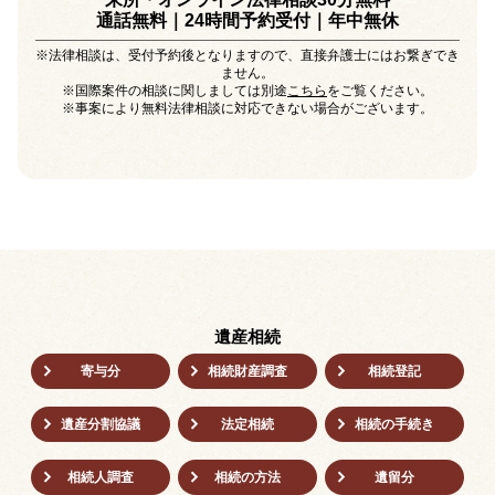
通話無料｜24時間予約受付｜
年中無休
※法律相談は、受付予約後となりますので、直接弁護士にはお繋ぎでき
ません。
※国際案件の相談に関しましては別途
こちら
をご覧ください。
※事案により無料法律相談に対応できない場合がございます。
遺産相続
寄与分
相続財産調査
相続登記
遺産分割協議
法定相続
相続の⼿続き
相続人調査
相続の方法
遺留分