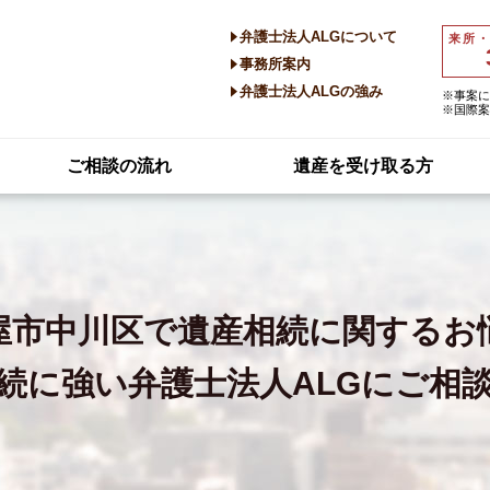
弁護士法人ALGについて
来所
事務所案内
弁護士法人ALGの強み
※事案に
※国際案
ご相談の流れ
遺産を受け取る方
屋市中川区で
遺産相続に関するお
続に強い
弁護士法人ALGにご相