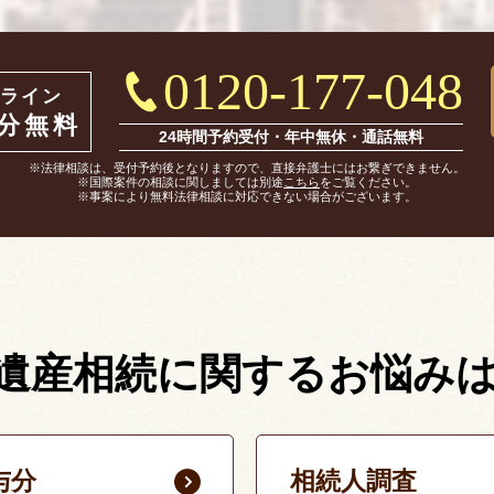
0120-177-048
ライン
0分無料
24時間予約受付・年中無休・通話無料
※法律相談は、受付予約後となりますので、直接弁護士にはお繋ぎできません。
※国際案件の相談に関しましては別途
こちら
をご覧ください。
※事案により無料法律相談に対応できない場合がございます。
遺産相続に関する
お悩み
与分
相続人調査