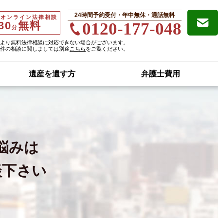
24時間予約受付・年中無休・通話無料
・オンライン法律相談
30
無料
0120-177-048
分
より無料法律相談に対応できない場合がございます。
件の相談に関しましては別途
こちら
をご覧ください。
遺産を遺す方
弁護士費用
悩みは
談下さい