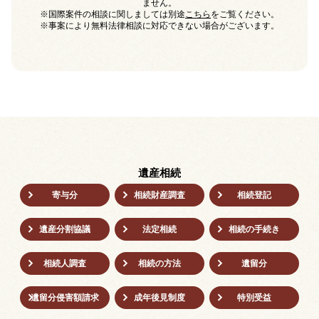
ません。
※国際案件の相談に関しましては別途
こちら
をご覧ください。
※事案により無料法律相談に対応できない場合がございます。
遺産相続
寄与分
相続財産調査
相続登記
遺産分割協議
法定相続
相続の⼿続き
相続人調査
相続の方法
遺留分
遺留分侵害額請求
成年後⾒制度
特別受益