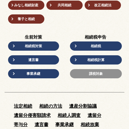
みなし相続財産
共同相続
改正相続法
養子と相続
生前対策
相続税申告
相続税対策
相続税
遺言書
相続税計算
事業承継
課税対象
法定相続
相続の方法
遺産分割協議
遺留分侵害額請求
相続人調査
遺留分
寄与分
遺言書
事業承継
相続放棄