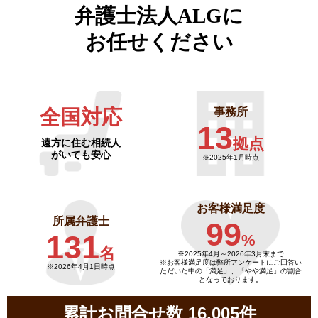
弁護士法人ALGに
お任せください
全国対応
事務所
13
拠点
遠方に住む相続人
がいても安心
※2025年1月時点
お客様満足度
所属弁護士
99
131
%
名
※2025年4月～
2026年3月末まで
※お客様満足度は弊所アンケートにご回答い
※2026年4月1日時点
ただいた中の「満足」、「やや満足」の割合
となっております。
累計お問合せ数 16,005件