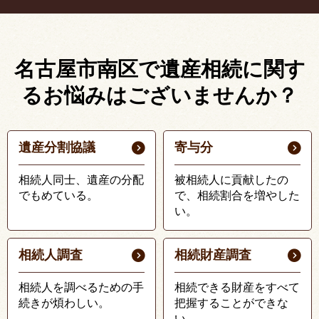
名古屋市南区で遺産相続に関す
る
お悩みはございませんか？
遺産分割協議
寄与分
相続人同士、遺産の分配
被相続人に貢献したの
でもめている。
で、相続割合を増やした
い。
相続人調査
相続財産調査
相続人を調べるための手
相続できる財産をすべて
続きが煩わしい。
把握することができな
い。